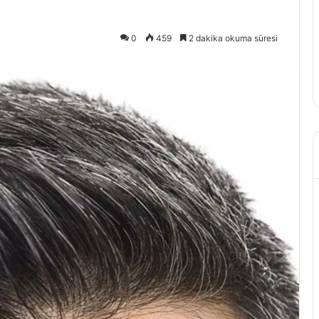
0
459
2 dakika okuma süresi
nne-Bebek
2 Mart 2024
Doğru Yolları
Meslek Hastalığı Nedir?