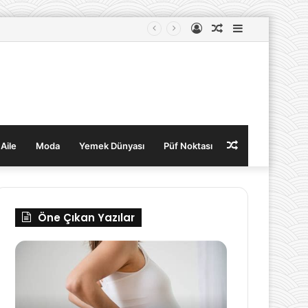
Kayıt
Rastgele
Kenar
Ol
Makale
Bölmesi
Rastgele
 Aile
Moda
Yemek Dünyası
Püf Noktası
Makale
Öne Çıkan Yazılar
Hamilelikte
Çalışan
Şişkinlik
Anneler
ve
ve
Çözüm
Hayatlarını
Yolları
Kolaylaştıracak