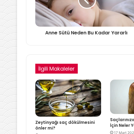
Anne Sütü Neden Bu Kadar Yararlı
İlgili Makaleler
Saçlarını
Zeytinyağı saç dökülmesini
İçin Neler 
önler mi?
17 Mart 20