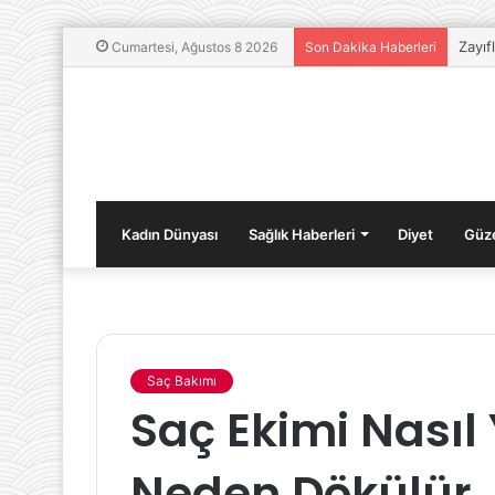
Zayıf
Cumartesi, Ağustos 8 2026
Son Dakika Haberleri
Kadın Dünyası
Sağlık Haberleri
Diyet
Güze
Saç Bakımı
Hamilelikte
Saç Ekimi Nasıl 
Anne-
Bebek
Beslenmesinin
Neden Dökülür
Doğru