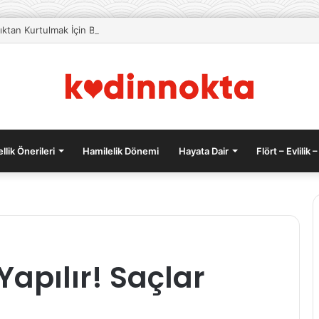
lıktan Kurtulmak İçin Beslenme Önerileri
llik Önerileri
Hamilelik Dönemi
Hayata Dair
Flört – Evlilik –
Meslek
Yapılır! Saçlar
Hastalığı
Nedir?