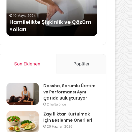
Tavsiyeler
10 Mayıs 2024
5 Nisan 2024
Hamilelikte Şişkinlik ve Çözüm
Çalışan Ann
Yolları
Kolaylaştır
Son Eklenen
Popüler
Dossha, Sorumlu Üretim
ve Performansı Aynı
Çatıda Buluşturuyor
2 hafta önce
Zayıflıktan Kurtulmak
İçin Beslenme Önerileri
20 Haziran 2026