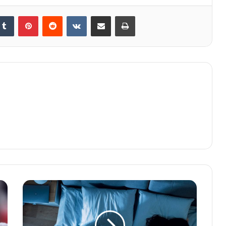
kedIn
Tumblr
Pinterest
Reddit
VKontakte
E-Posta ile paylaş
Yazdır