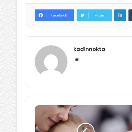
Lin
Facebook
Twitter
kadinnokta
Web
sitesi