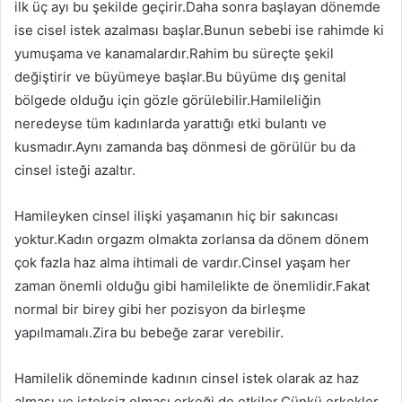
ilk üç ayı bu şekilde geçirir.Daha sonra başlayan dönemde
ise cisel istek azalması başlar.Bunun sebebi ise rahimde ki
yumuşama ve kanamalardır.Rahim bu süreçte şekil
değiştirir ve büyümeye başlar.Bu büyüme dış genital
bölgede olduğu için gözle görülebilir.Hamileliğin
neredeyse tüm kadınlarda yarattığı etki bulantı ve
kusmadır.Aynı zamanda baş dönmesi de görülür bu da
cinsel isteği azaltır.
Hamileyken cinsel ilişki yaşamanın hiç bir sakıncası
yoktur.Kadın orgazm olmakta zorlansa da dönem dönem
çok fazla haz alma ihtimali de vardır.Cinsel yaşam her
zaman önemli olduğu gibi hamilelikte de önemlidir.Fakat
normal bir birey gibi her pozisyon da birleşme
yapılmamalı.Zira bu bebeğe zarar verebilir.
Hamilelik döneminde kadının cinsel istek olarak az haz
alması ve isteksiz olması erkeği de etkiler.Çünkü erkekler