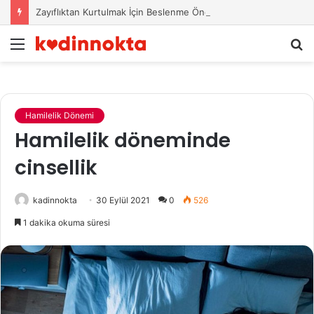
Zayıflıktan Kurtulmak İçin Beslenme Önerileri
Menü
A
y
...
Hamilelik Dönemi
Hamilelik döneminde
cinsellik
kadinnokta
30 Eylül 2021
0
526
1 dakika okuma süresi