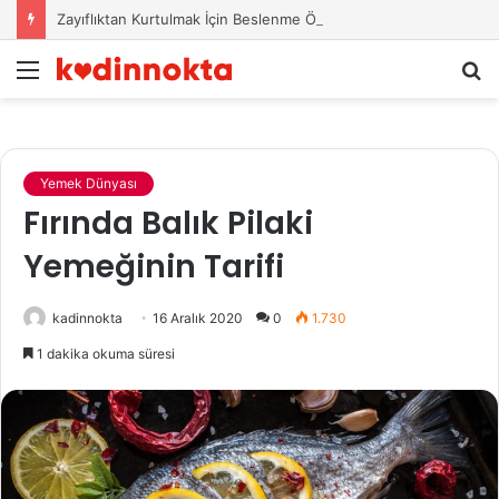
Zayıflıktan Kurtulmak İçin Beslenme Önerileri
Menü
A
y
...
Yemek Dünyası
Fırında Balık Pilaki
Yemeğinin Tarifi
kadinnokta
16 Aralık 2020
0
1.730
1 dakika okuma süresi