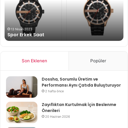
Zar
mı
13 Nisan 2023
Spor Erkek Saat
Son Eklenen
Popüler
Dossha, Sorumlu Üretim ve
Performansı Aynı Çatıda Buluşturuyor
2 hafta önce
Zayıflıktan Kurtulmak İçin Beslenme
Önerileri
20 Haziran 2026