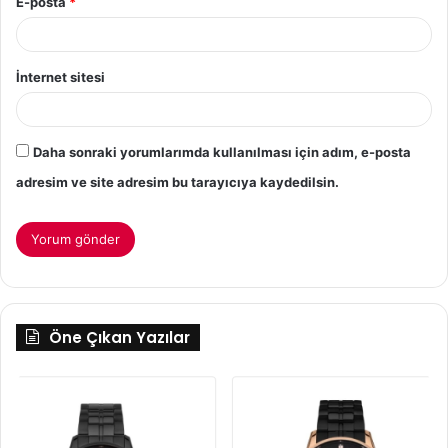
E-posta
*
İnternet sitesi
Daha sonraki yorumlarımda kullanılması için adım, e-posta
adresim ve site adresim bu tarayıcıya kaydedilsin.
Öne Çıkan Yazılar
Spor
He
Erkek
G
Saat
İli
Gi