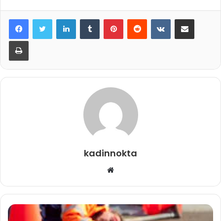
LinkedIn
Tumblr
Pinterest
Reddit
VKontakte
E-Posta ile paylaş
Yazdır
kadinnokta
Web
sitesi