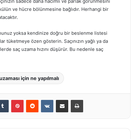
çınızın sadece daha hacimli ve parlak görünmesini
likülün ve hücre bölünmesine bağlıdır. Herhangi bir
tacaktır.
ununuz yoksa kendinize doğru bir beslenme listesi
alar tüketmeye özen gösterin. Saçınızın yağlı ya da
örlerde saç uzama hızını düşürür. Bu nedenle saç
 uzaması için ne yapılmalı
kedIn
Tumblr
Pinterest
Reddit
VKontakte
E-Posta ile paylaş
Yazdır