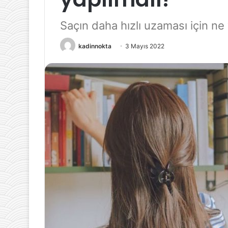
Günl
2
Tüke
Saçın daha hızlı uzaması için ne 
Sa
11 Kasım 2025
Mikta
Bebeklerde Sağlıklı İletişim
Ön
Ne
kadinnokta
3 Mayıs 2022
Yöntemleri
Ne
Olmal