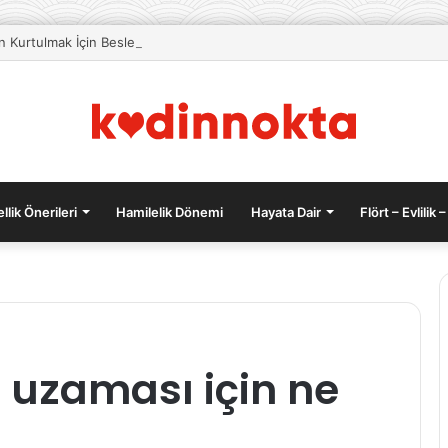
an Kurtulmak İçin Beslenme Önerileri
llik Önerileri
Hamilelik Dönemi
Hayata Dair
Flört – Evlilik –
lı
Güzellik
ı uzaması için ne
m
Sırları:
Doğal
n
güzellik
i:
maskeleri