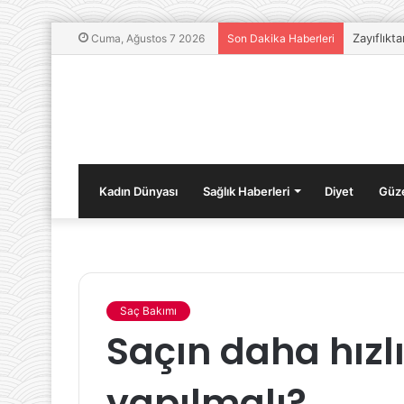
Zayıflıkt
Cuma, Ağustos 7 2026
Son Dakika Haberleri
Kadın Dünyası
Sağlık Haberleri
Diyet
Güze
Saç Bakımı
Bebeklerde
Sağlık
Saçın daha hızl
Sağlıklı
Yaşa
İletişim
İçin
Yöntemleri
Suyu
yapılmalı?
Önem