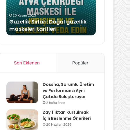
15 Mart 2024
oğal güzellik
Özel Sağlık Sigortası Faydaları
i
Nelerdir?
Son Eklenen
Popüler
Dossha, Sorumlu Üretim
ve Performansı Aynı
Çatıda Buluşturuyor
2 hafta önce
Zayıflıktan Kurtulmak
İçin Beslenme Önerileri
20 Haziran 2026