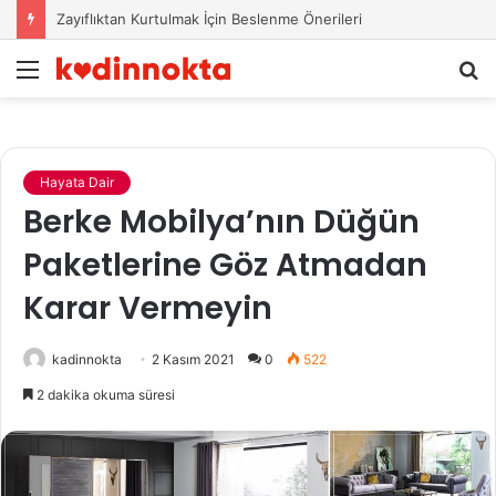
Zayıflıktan Kurtulmak İçin Beslenme Önerileri
Menü
A
y
...
Hayata Dair
Berke Mobilya’nın Düğün
Paketlerine Göz Atmadan
Karar Vermeyin
kadinnokta
2 Kasım 2021
0
522
2 dakika okuma süresi