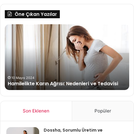
Öne Çıkan Yazılar
Kortizon
Nedir?
Hangi
Hastalıklarda
Uygulanır?
4 Mayıs 2024
rısı: Nedenleri ve Tedavisi
Kortizon Nedir? Hangi H
Son Eklenen
Popüler
Dossha, Sorumlu Üretim ve