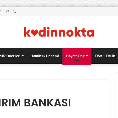
an Kurtulmak İçin Beslenme Önerileri
llik Önerileri
Hamilelik Dönemi
Hayata Dair
Flört – Evlilik –
Ayakları
IRIM BANKASI
Vuran
3
Problem