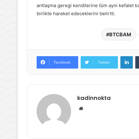
antlaşma geregi kendilerine tüm ayni kefalet k
birlikte hareket edeceklerini belirtti.
BTCBAM
Lin
Facebook
Twitter
kadinnokta
Web
sitesi