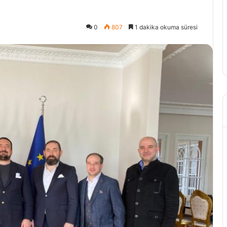
0
807
1 dakika okuma süresi
4 Temmuz 2021
Nasıl Açılır?
Ayakları Vuran 3 Problem