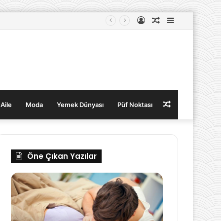
Kayıt
Rastgele
Kenar
Ol
Makale
Bölmesi
Rastgele
 Aile
Moda
Yemek Dünyası
Püf Noktası
Makale
Öne Çıkan Yazılar
Bir
Yaz
Erkeğin
ve
Size
Kış
Âşık
Aylarında
Olduğunu
Kadınların