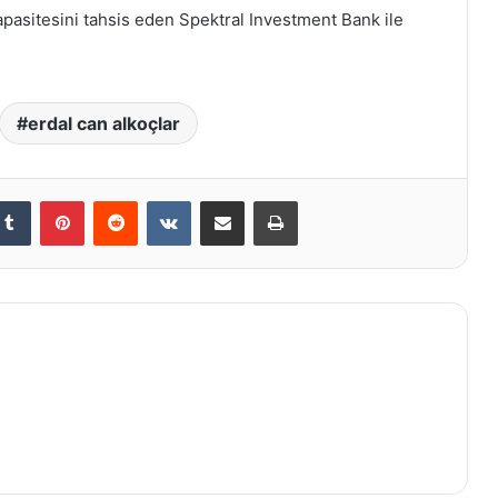
apasitesini tahsis eden Spektral Investment Bank ile
erdal can alkoçlar
kedIn
Tumblr
Pinterest
Reddit
VKontakte
E-Posta ile paylaş
Yazdır