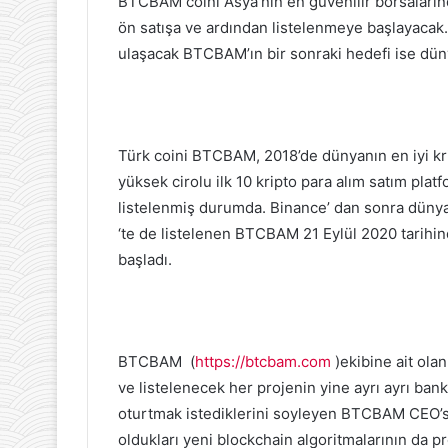
BTCBAM coini Asya’nın en güvenilir borsalarınd
ön satışa ve ardından listelenmeye başlayacak.
ulaşacak BTCBAM’ın bir sonraki hedefi ise dü
Türk coini BTCBAM, 2018’de dünyanın en iyi kr
yüksek cirolu ilk 10 kripto para alım satım pla
listelenmiş durumda. Binance’ dan sonra dünyanı
‘te de listelenen BTCBAM 21 Eylül 2020 tarihin
başladı.
BTCBAM (
https://btcbam.com
)ekibine ait olan
ve listelenecek her projenin yine ayrı ayrı ban
oturtmak istediklerini soyleyen BTCBAM CEO’s
oldukları yeni blockchain algoritmalarının da 