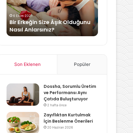
Nasıl
Cilt
23 Ekim 2021
Anlarsınız?
Yapılarına
Yaz ve Kış 
6 Ekim 2021
Özel
Bir Erkeğin Size Âşık Olduğunu
Cilt Yapılar
Bitkisel
Nasıl Anlarsınız?
Yağlar
Yağlar
Son Eklenen
Popüler
Dossha, Sorumlu Üretim
ve Performansı Aynı
Çatıda Buluşturuyor
2 hafta önce
Zayıflıktan Kurtulmak
İçin Beslenme Önerileri
20 Haziran 2026