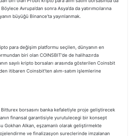
an biri olan Probit kripto para alım satım borsasında da
 Böylece Avrupa’dan sonra Asya’da da yatırımcılarına
nyanın büyüğü Binance’ta yayınlanmak.
ipto para değişim platformu seçilen, dünyanın en
tformundan biri olan COINSBIT’de de halihazırda
n sayılı kripto borsaları arasında gösterilen Coinsbit
den itibaren Coinsbit’ten alım-satım işlemlerine
 Bitturex borsasını banka kefaletiyle proje geliştirecek
kanın finansal garantisiyle yurutulecegi bir konsept
u Gokhan Alkan, eşzamanlı olarak geliştirmekte
projelendirme ve finalizasyon sureclerinde imzalanan