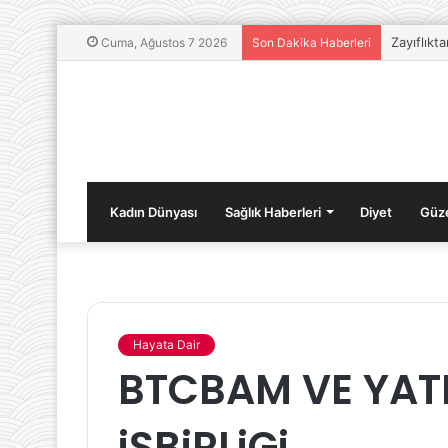
Zayıflıkt
Cuma, Ağustos 7 2026
Son Dakika Haberleri
Kadın Dünyası
Sağlık Haberleri
Diyet
Güze
Hayata Dair
Youtube
BTCBAM VE YAT
Kanalı
Nasıl
Açılır?
iŞBiRLiGi