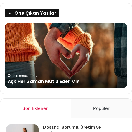
Öne Çıkan Yazılar
Aşk
D
Her
So
Zaman
Be
Mutlu
ve
Eder
Vi
Mi?
De
19 Temmuz 2022
Aşk Her Zaman Mutlu Eder Mi?
Son Eklenen
Popüler
Dossha, Sorumlu Üretim ve