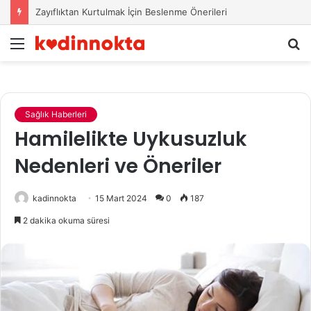
Zayıflıktan Kurtulmak İçin Beslenme Önerileri
Menü
A
y
...
Sağlık Haberleri
Hamilelikte Uykusuzluk
Nedenleri ve Öneriler
kadinnokta
15 Mart 2024
0
187
2 dakika okuma süresi