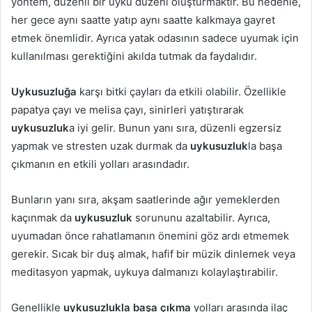
yöntem, düzenli bir uyku düzeni oluşturmaktır. Bu nedenle,
her gece aynı saatte yatıp aynı saatte kalkmaya gayret
etmek önemlidir. Ayrıca yatak odasının sadece uyumak için
kullanılması gerektiğini akılda tutmak da faydalıdır.
Uykusuzluğa
karşı bitki çayları da etkili olabilir. Özellikle
papatya çayı ve melisa çayı, sinirleri yatıştırarak
uykusuzluk
a iyi gelir. Bunun yanı sıra, düzenli egzersiz
yapmak ve stresten uzak durmak da
uykusuzluk
la başa
çıkmanın en etkili yolları arasındadır.
Bunların yanı sıra, akşam saatlerinde ağır yemeklerden
kaçınmak da
uykusuzluk
sorununu azaltabilir. Ayrıca,
uyumadan önce rahatlamanın önemini göz ardı etmemek
gerekir. Sıcak bir duş almak, hafif bir müzik dinlemek veya
meditasyon yapmak, uykuya dalmanızı kolaylaştırabilir.
Genellikle
uykusuzlukla başa çıkma
yolları arasında ilaç