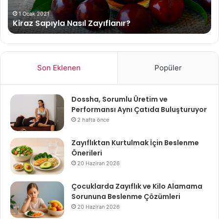
KO
TA
1 Ocak 2021
Kiraz Sapıyla Nasıl Zayıflanır?
VE
Fİ
Son Eklenen
Popüler
Dossha, Sorumlu Üretim ve
Performansı Aynı Çatıda Buluşturuyor
2 hafta önce
Zayıflıktan Kurtulmak İçin Beslenme
Önerileri
20 Haziran 2026
Çocuklarda Zayıflık ve Kilo Alamama
Sorununa Beslenme Çözümleri
20 Haziran 2026