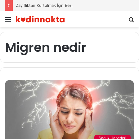
Zayıflıktan Kurtulmak İçin Beslenme Önerileri
Menü
A
y
...
Migren nedir
Sağlık Haberleri