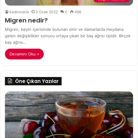
kadinnokta
3 Ocak 2022
0
486
Migren nedir?
Migren, beyin içerisinde bulunan sinir ve damarlarda meydana
gelen değişiklikler sonucu ortaya çıkan bir baş ağrısı tipidir. Birçok
baş ağrısı…
Devamını Oku »
Öne Çıkan Yazılar
Kiraz
M
Sapıyla
VE
Nasıl
M
Zayıflanır?
E
İYİ
M
KÖ