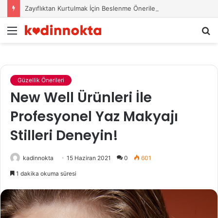
Zayıflıktan Kurtulmak İçin Beslenme Önerileri
Menü
A
y
...
Güzellik Önerileri
New Well Ürünleri İle
Profesyonel Yaz Makyajı
Stilleri Deneyin!
kadinnokta
15 Haziran 2021
0
601
1 dakika okuma süresi