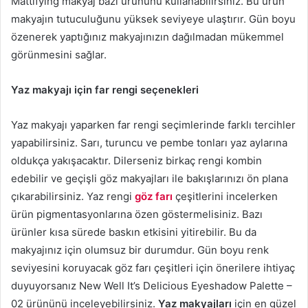
Mattifying makyaj bazı ürününü kullanabilirsiniz. Bu ürün
makyajın tutuculuğunu yüksek seviyeye ulaştırır. Gün boyu
özenerek yaptığınız makyajınızın dağılmadan mükemmel
görünmesini sağlar.
Yaz makyajı için far rengi seçenekleri
Yaz makyajı yaparken far rengi seçimlerinde farklı tercihler
yapabilirsiniz. Sarı, turuncu ve pembe tonları yaz aylarına
oldukça yakışacaktır. Dilerseniz birkaç rengi kombin
edebilir ve geçişli göz makyajları ile bakışlarınızı ön plana
çıkarabilirsiniz. Yaz rengi
göz farı
çeşitlerini incelerken
ürün pigmentasyonlarına özen göstermelisiniz. Bazı
ürünler kısa sürede baskın etkisini yitirebilir. Bu da
makyajınız için olumsuz bir durumdur. Gün boyu renk
seviyesini koruyacak göz farı çeşitleri için önerilere ihtiyaç
duyuyorsanız New Well It’s Delicious Eyeshadow Palette –
02 ürününü inceleyebilirsiniz.
Yaz makyajları
için en güzel