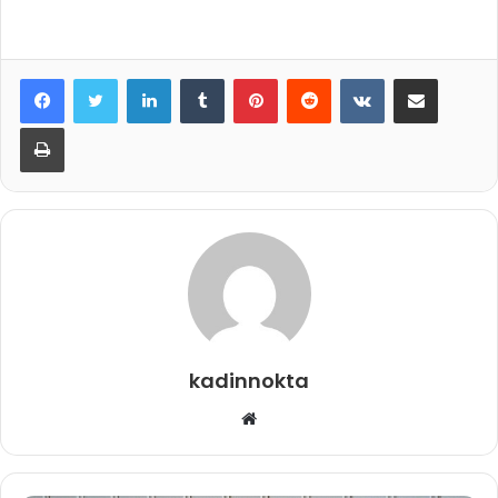
LinkedIn
Tumblr
Pinterest
Reddit
VKontakte
E-Posta ile paylaş
Yazdır
kadinnokta
Web
sitesi