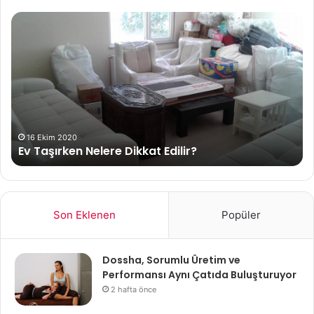
Ev
AK
Taşırken
KA
Nelere
Dikkat
Edilir?
16 Ekim 2020
Ev Taşırken Nelere Dikkat Edilir?
Son Eklenen
Popüler
Dossha, Sorumlu Üretim ve
Performansı Aynı Çatıda Buluşturuyor
2 hafta önce