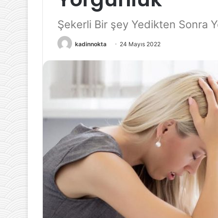
Şekerli Bir şey Yedikten Sonra 
24 Mart 2022
kadinnokta
24 Mayıs 2022
Halkalı Kombi Servisi