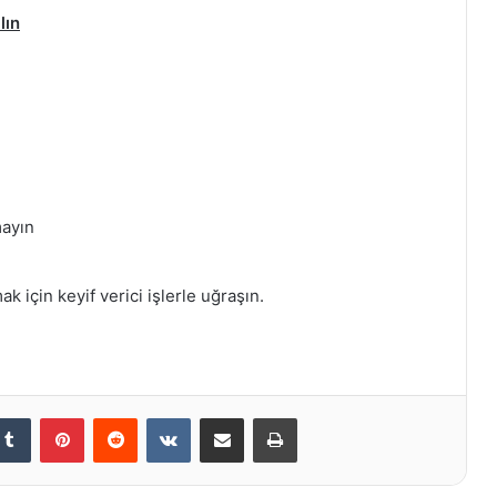
lın
mayın
 için keyif verici işlerle uğraşın.
kedIn
Tumblr
Pinterest
Reddit
VKontakte
E-Posta ile paylaş
Yazdır