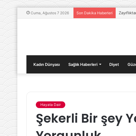
Zayıflıkt
Cuma, Ağustos 7 2026
Son Dakika Haberleri
Kadın Dünyası
Sağlık Haberleri
Diyet
Güze
Hayata Dair
Halkalı
Şekerli Bir şey 
Kombi
Servisi
Yorgunluk