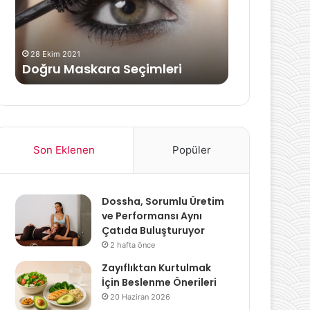
Kalbi
Güçlendirin!
5 Eylül 2024
Kalp Sağlığını Destekleyen
ara Seçimleri
Besin: Kalbi Güçlendirin!
Son Eklenen
Popüler
Dossha, Sorumlu Üretim
ve Performansı Aynı
Çatıda Buluşturuyor
2 hafta önce
Zayıflıktan Kurtulmak
İçin Beslenme Önerileri
20 Haziran 2026