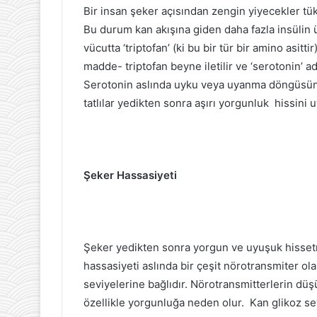
Bir insan şeker açısından zengin yiyecekler tük
Bu durum kan akışına giden daha fazla insülin ü
vücutta ‘triptofan’ (ki bu bir tür bir amino asitt
madde- triptofan beyne iletilir ve ‘serotonin’ ad
Serotonin aslında uyku veya uyanma döngüsünü
tatlılar yedikten sonra aşırı yorgunluk hissini u
Şeker Hassasiyeti
Şeker yedikten sonra yorgun ve uyuşuk hissetm
hassasiyeti aslında bir çeşit nörotransmiter o
seviyelerine bağlıdır. Nörotransmitterlerin düş
özellikle yorgunluğa neden olur. Kan glikoz sev