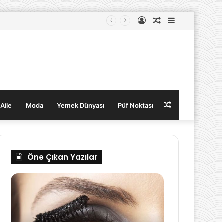
Kayıt
Rastgele
Kenar
Ol
Makale
Bölmesi
Rastgele
 Aile
Moda
Yemek Dünyası
Püf Noktası
Makale
Öne Çıkan Yazılar
imleri
Kalp
Sağlığını
Destekleyen
10
Besin: