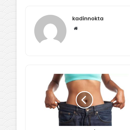
kadinnokta
Web
sitesi