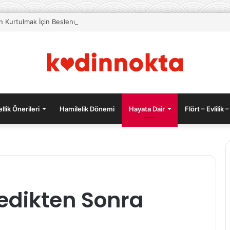
an Kurtulmak İçin Beslenme Önerileri
llik Önerileri
Hamilelik Dönemi
Hayata Dair
Flört – Evlilik –
Aşk
Doğru Maskara Seç
Yedikten Sonra
Her
Zaman
Mutlu
Eder