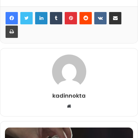
LinkedIn
Tumblr
Pinterest
Reddit
VKontakte
E-Posta ile paylaş
Yazdır
kadinnokta
Web
sitesi