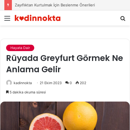
Zayıflıktan Kurtulmak İçin Beslenme Önerileri
Menü
A
y
...
Hayata Dair
Rüyada Greyfurt Görmek Ne
Anlama Gelir
kadinnokta
21 Ekim 2023
0
202
5 dakika okuma süresi