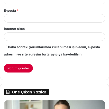
E-posta
*
İnternet sitesi
Daha sonraki yorumlarımda kullanılması için adım, e-posta
adresim ve site adresim bu tarayıcıya kaydedilsin.
Öne Çıkan Yazılar
Yazın
İş
Spor
St