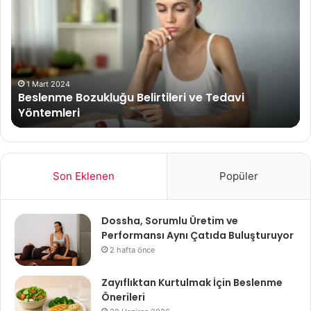
ve
Ka
Beslenme
Kri
Dengesi
Ris
Nasıl
Art
Kurulur?
18 Haziran 2026
Yazın Spor ve Beslenme Dengesi Nasıl Kurulur?
Son Eklenen
Popüler
Dossha, Sorumlu Üretim ve
Performansı Aynı Çatıda Buluşturuyor
2 hafta önce
Zayıflıktan Kurtulmak İçin Beslenme
Önerileri