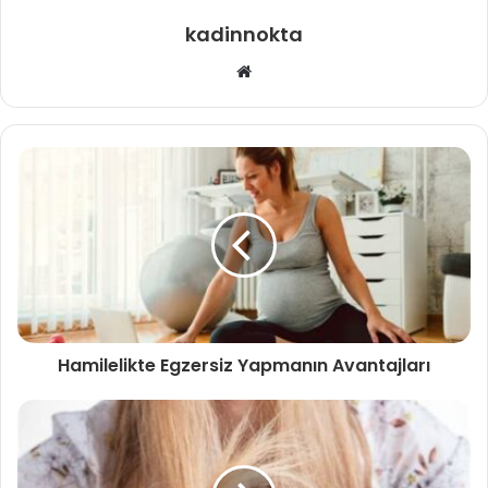
kadinnokta
Web
sitesi
Hamilelikte Egzersiz Yapmanın Avantajları