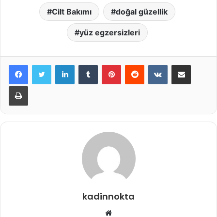
Cilt Bakımı
doğal güzellik
yüz egzersizleri
LinkedIn
Tumblr
Pinterest
Reddit
VKontakte
E-Posta ile paylaş
Yazdır
kadinnokta
Web