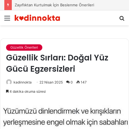
Zayıflıktan Kurtulmak İçin Beslenme Önerileri
Menü
A
y
...
Güzellik Önerileri
Güzellik Sırları: Doğal Yüz
Gücü Egzersizleri
kadinnokta
22 Nisan 2025
0
147
4 dakika okuma süresi