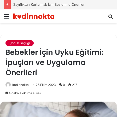
Zayıflıktan Kurtulmak İçin Beslenme Önerileri
Menü
A
y
...
Çocuk Sağlığı
Bebekler İçin Uyku Eğitimi:
İpuçları ve Uygulama
Önerileri
kadinnokta
26 Ekim 2023
0
217
4 dakika okuma süresi