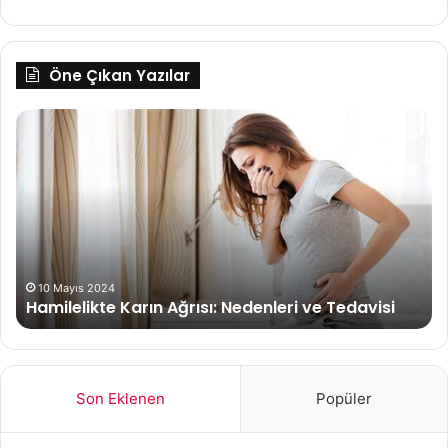
Öne Çıkan Yazılar
Güzellik
Tavsiyeleri:
Sağlıklı
Beslenmenin
Cilde
Etkisi
22 Nisan 2025
Güzellik Tavsiyeleri: Sağlık
ı: Nedenleri ve Tedavisi
Etkisi
Son Eklenen
Popüler