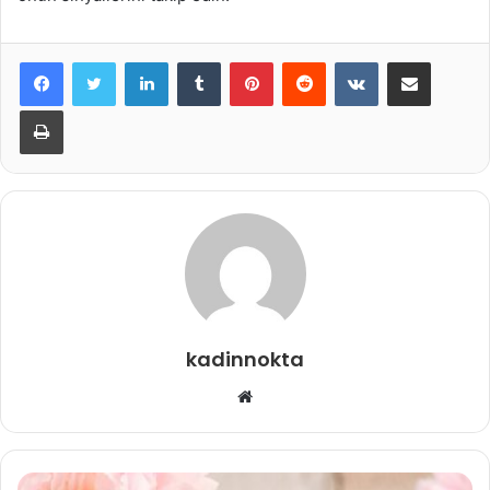
LinkedIn
Tumblr
Pinterest
Reddit
VKontakte
E-Posta ile paylaş
Yazdır
kadinnokta
Web
sitesi