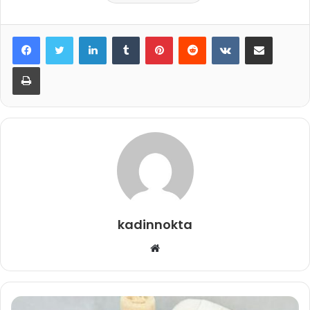
LinkedIn
Tumblr
Pinterest
Reddit
VKontakte
E-Posta ile paylaş
Yazdır
kadinnokta
Web
sitesi