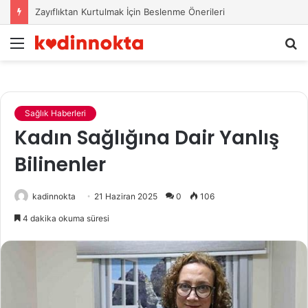
Zayıflıktan Kurtulmak İçin Beslenme Önerileri
Menü
A
y
...
Sağlık Haberleri
Kadın Sağlığına Dair Yanlış
Bilinenler
kadinnokta
21 Haziran 2025
0
106
4 dakika okuma süresi