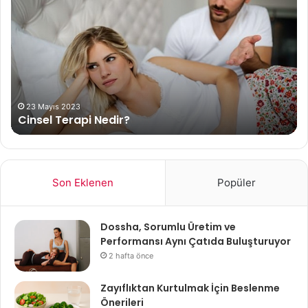
Vitamini
Ta
Nedir?
Siv
E
ile
Vitamininin
Ba
Faydaları
Et
Nelerdir?
Yol
21 Nisan 2024
E Vitamini Nedir? E Vitamininin Faydaları
Nelerdir?
Son Eklenen
Popüler
Dossha, Sorumlu Üretim ve
Performansı Aynı Çatıda Buluşturuyor
2 hafta önce
Zayıflıktan Kurtulmak İçin Beslenme
Önerileri