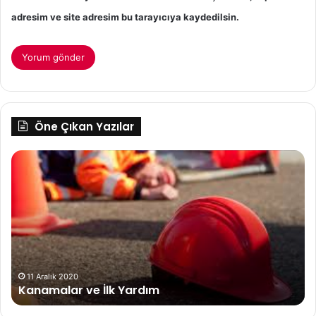
adresim ve site adresim bu tarayıcıya kaydedilsin.
Öne Çıkan Yazılar
Tam
Kıvamında
Ev
Yapımı
İskender
Kebabı
Tarifi
20 Haziran 2026
Tam Kıvamında Ev Yapımı İskender Kebabı T