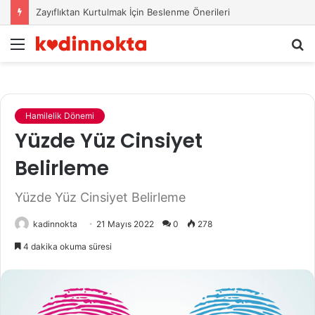
Zayıflıktan Kurtulmak İçin Beslenme Önerileri
Menü
A
y
...
Hamilelik Dönemi
Yüzde Yüz Cinsiyet
Belirleme
Yüzde Yüz Cinsiyet Belirleme
kadinnokta
21 Mayıs 2022
0
278
4 dakika okuma süresi