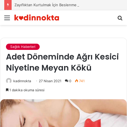
Zayıflıktan Kurtulmak İçin Beslenme Önerileri
Menü
A
y
...
Sağlık Haberleri
Adet Döneminde Ağrı Kesici
Niyetine Meyan Kökü
kadinnokta
27 Nisan 2021
0
741
1 dakika okuma süresi