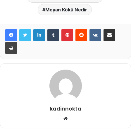
Meyan Kökü Nedir
LinkedIn
Tumblr
Pinterest
Reddit
VKontakte
E-Posta ile paylaş
Yazdır
kadinnokta
Web
sitesi