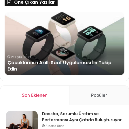
Öne Çıkan Yazılar
Çocuklarınızı
Er
Akıllı
Gö
Saat
Ye
Uygulaması
Sti
İle
De
Takip
Gö
Edin
21 Eylül 2021
Çocuklarınızı Akıllı Saat Uygulaması İle Takip
Edin
Son Eklenen
Popüler
Dossha, Sorumlu Üretim ve
Performansı Aynı Çatıda Buluşturuyor
3 hafta önce