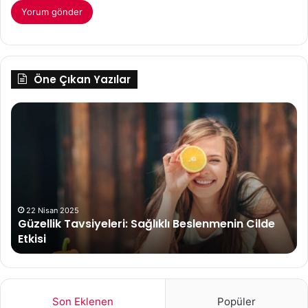
Öne Çıkan Yazılar
Güzellik
Re
Tavsiyeleri:
Bel
Sağlıklı
ve
Beslenmenin
Te
Cilde
Yö
Etkisi
Ne
22 Nisan 2025
Güzellik Tavsiyeleri: Sağlıklı Beslenmenin Cilde
Etkisi
Son Eklenen
Popüler