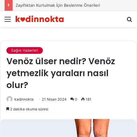
Zayıflıktan Kurtulmak İçin Beslenme Önerileri
Menü
A
y
...
Sağlık Haberleri
Venöz ülser nedir? Venöz
yetmezlik yaraları nasıl
olur?
kadinnokta
21 Nisan 2024
0
181
2 dakika okuma süresi