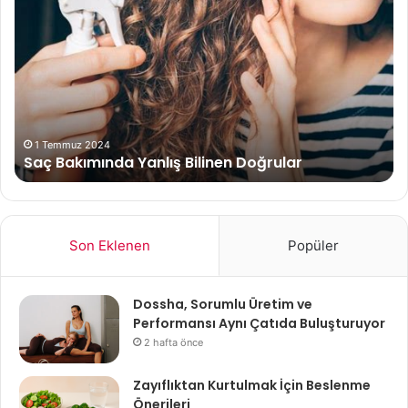
Bakımında
kıs
Yanlış
bel
Bilinen
Doğrular
1 Temmuz 2024
Saç Bakımında Yanlış Bilinen Doğrular
Son Eklenen
Popüler
Dossha, Sorumlu Üretim ve
Performansı Aynı Çatıda Buluşturuyor
2 hafta önce
Zayıflıktan Kurtulmak İçin Beslenme
Önerileri