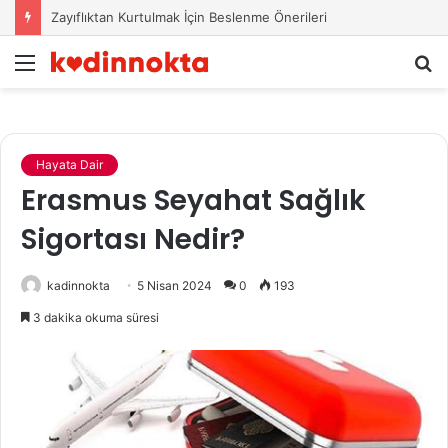
Zayıflıktan Kurtulmak İçin Beslenme Önerileri
Menü
A
y
...
Hayata Dair
Erasmus Seyahat Sağlık
Sigortası Nedir?
kadinnokta
5 Nisan 2024
0
193
3 dakika okuma süresi