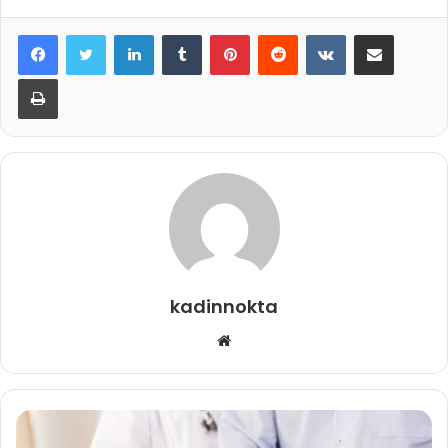
LinkedIn
Tumblr
Pinterest
Reddit
VKontakte
E-Posta ile paylaş
Yazdır
kadinnokta
Web
sitesi