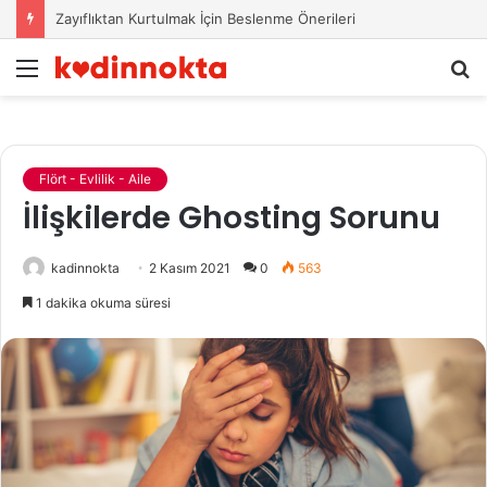
Zayıflıktan Kurtulmak İçin Beslenme Önerileri
Menü
A
y
...
Flört - Evlilik - Aile
İlişkilerde Ghosting Sorunu
kadinnokta
2 Kasım 2021
0
563
1 dakika okuma süresi