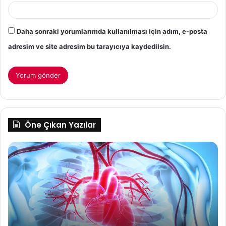
Daha sonraki yorumlarımda kullanılması için adım, e-posta
adresim ve site adresim bu tarayıcıya kaydedilsin.
Öne Çıkan Yazılar
Kalp
Ae
Cerrahisinde
Ne
Minimal
İnivaziv
Nedir?