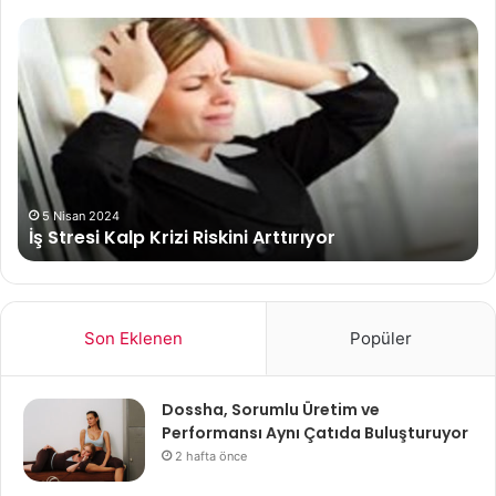
İş
Me
Stresi
Kö
Kalp
Krizi
Riskini
Arttırıyor
5 Nisan 2024
İş Stresi Kalp Krizi Riskini Arttırıyor
Son Eklenen
Popüler
Dossha, Sorumlu Üretim ve
Performansı Aynı Çatıda Buluşturuyor
2 hafta önce