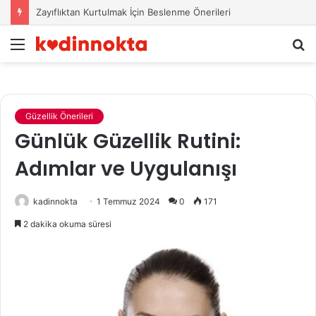
Zayıflıktan Kurtulmak İçin Beslenme Önerileri
Menü
A
y
...
Güzellik Önerileri
Günlük Güzellik Rutini:
Adımlar ve Uygulanışı
kadinnokta
1 Temmuz 2024
0
171
2 dakika okuma süresi