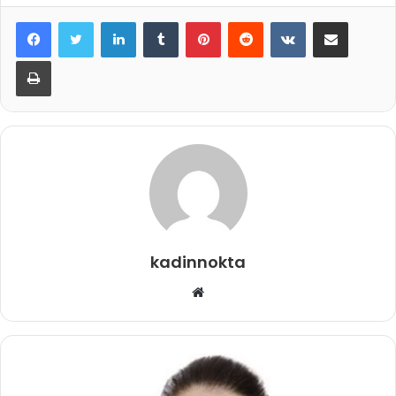
LinkedIn
Tumblr
Pinterest
Reddit
VKontakte
E-Posta ile paylaş
Yazdır
kadinnokta
Web
sitesi