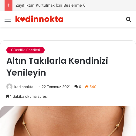
Zayıflıktan Kurtulmak İçin Beslenme Önerileri
Menü
A
y
...
Güzellik Önerileri
Altın Takılarla Kendinizi
Yenileyin
kadinnokta
22 Temmuz 2021
0
540
1 dakika okuma süresi