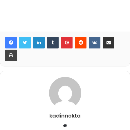
LinkedIn
Tumblr
Pinterest
Reddit
VKontakte
E-Posta ile paylaş
Yazdır
kadinnokta
Web