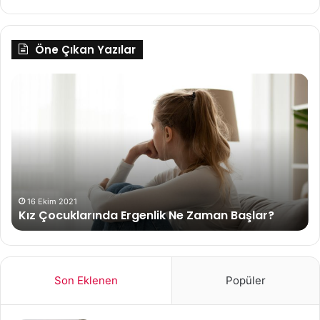
Öne Çıkan Yazılar
Kız
Ça
Çocuklarında
An
Ergenlik
ve
Ne
Ha
Zaman
Ko
Başlar?
Ta
16 Ekim 2021
?
Kız Çocuklarında Ergenlik Ne Zaman Başlar?
Son Eklenen
Popüler