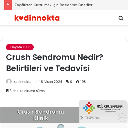
Çocuklarda Zayıflık ve Kilo Alamama Sorununa Beslenme Çözümleri
Menü
A
y
...
Hayata Dair
Crush Sendromu Nedir?
Belirtileri ve Tedavisi
kadinnokta
18 Nisan 2024
0
198
3 dakika okuma süresi