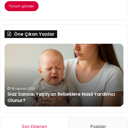
Öne Çıkan Yazılar
Gaz
0-
Sancısı
3
Yaşayan
ay
Bebeklere
Be
Nasıl
ge
Yardımcı
Olunur?
19 Haziran 2026
t
Gaz Sancısı Yaşayan Bebeklere Nasıl Yardımcı
Olunur?
Son Eklenen
Popüler