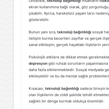
Öncelikle,
teknoloji bağımlılığı
insanların
fiziks
ekran kullanımına bağlı olarak, göz yorgunluğu, 
çıkabilir. Ayrıca, hareketsiz yaşam tarzı nedeni
gösterebilir.
Bunun yanı sıra,
teknoloji bağımlılığı
sosyal hay
iletişim kurma becerileri zayıflar ve gerçek iliş
sanal etkileşim, gerçek hayattaki ilişkilerin yer
Psikolojik etkilere de dikkat etmek gerekmekted
depresyon
gibi ruhsal sorunların yaşanmasına 
daha fazla etkilenmektedir. Sosyal medyada ge
etkileyebilir ve bu da mental sağlık problemleri
Kısacası,
teknoloji bağımlılığı
sadece bireyin ke
olan ilişkilerini de ciddi şekilde tehdit etmekt
sağlıklı bir denge kurmak oldukça önemlidir.