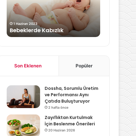
Doğru
8 Ağustos 2024
Yöntemler
Bedenin Su 
Karşılamak 
1 Haziran 2023
Bebeklerde Kabızlık
Yöntemler
Son Eklenen
Popüler
Dossha, Sorumlu Üretim
ve Performansı Aynı
Çatıda Buluşturuyor
2 hafta önce
Zayıflıktan Kurtulmak
İçin Beslenme Önerileri
20 Haziran 2026