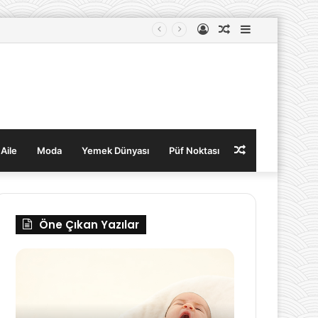
Kayıt
Rastgele
Kenar
Ol
Makale
Bölmesi
Rastgele
 Aile
Moda
Yemek Dünyası
Püf Noktası
Makale
Öne Çıkan Yazılar
Bebeklerde
Bedenin
Kabızlık
Su
İhtiyacını
Karşılamak
İçin