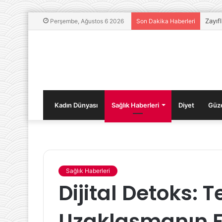
Zayıf
Perşembe, Ağustos 6 2026
Son Dakika Haberleri
Kadın Dünyası
Sağlık Haberleri
Diyet
Güze
Sağlık Haberleri
Hamilelikte
Dijital Detoks: 
Uykusuzluk
Nedenleri
ve
Uzaklaşmanın F
Öneriler