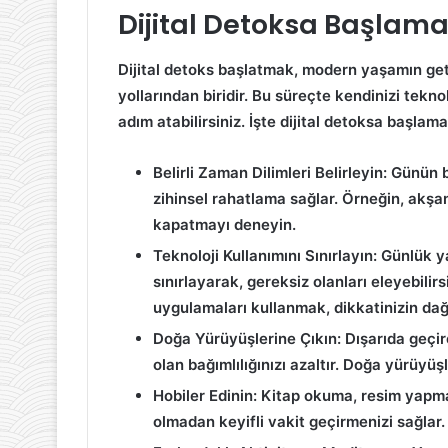
Dijital Detoksa Başlama
Dijital detoks başlatmak, modern yaşamın getir
yollarından biridir. Bu süreçte kendinizi tekno
adım atabilirsiniz. İşte dijital detoksa başlama
Belirli Zaman Dilimleri Belirleyin
: Günün b
zihinsel rahatlama sağlar. Örneğin, ak
kapatmayı deneyin.
Teknoloji Kullanımını Sınırlayın
: Günlük y
sınırlayarak, gereksiz olanları eleyebilirs
uygulamaları kullanmak, dikkatinizin dağı
Doğa Yürüyüşlerine Çıkın
: Dışarıda geçi
olan bağımlılığınızı azaltır. Doğa yürüyü
Hobiler Edinin
: Kitap okuma, resim yapma 
olmadan keyifli vakit geçirmenizi sağlar.