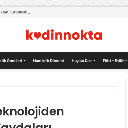
lıktan Kurtulmak İçin Beslenme Önerileri
llik Önerileri
Hamilelik Dönemi
Hayata Dair
Flört – Evlilik –
Hamilelikte
Teknolojiden
Karın
Ağrısı:
Nedenleri
aydaları
ve