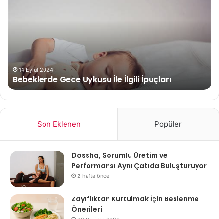
Uykusu
Fa
İle
ve
İlgili
Zar
İpuçları
14 Eylül 2024
Bebeklerde Gece Uykusu İle İlgili İpuçları
Son Eklenen
Popüler
Dossha, Sorumlu Üretim ve
Performansı Aynı Çatıda Buluşturuyor
2 hafta önce
Zayıflıktan Kurtulmak İçin Beslenme
Önerileri