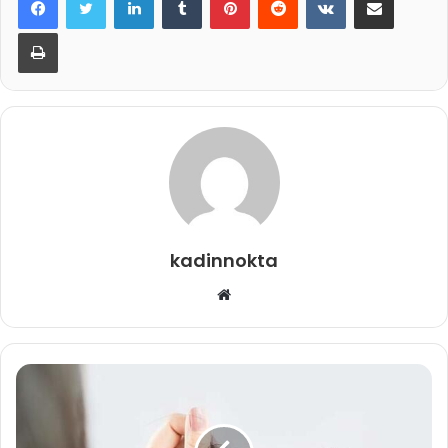
Yazdır
kadinnokta
Web
sitesi