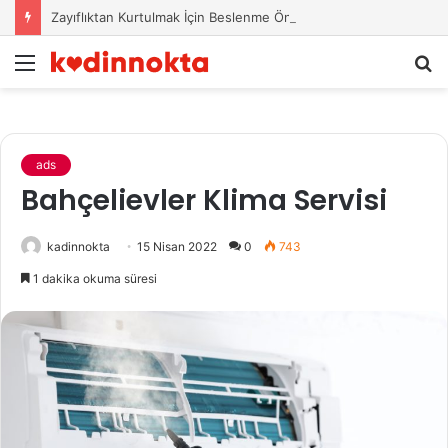
Zayıflıktan Kurtulmak İçin Beslenme Önerileri
Menü
A
y
...
ads
Bahçelievler Klima Servisi
kadinnokta
15 Nisan 2022
0
743
1 dakika okuma süresi