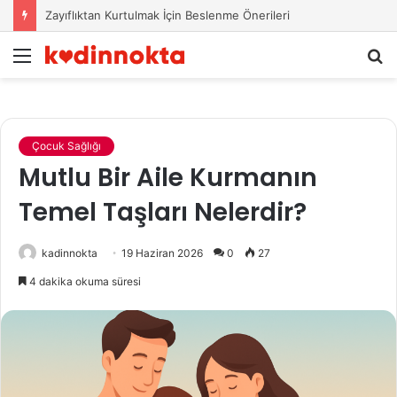
Zayıflıktan Kurtulmak İçin Beslenme Önerileri
Menü
A
y
...
Çocuk Sağlığı
Mutlu Bir Aile Kurmanın
Temel Taşları Nelerdir?
kadinnokta
19 Haziran 2026
0
27
4 dakika okuma süresi