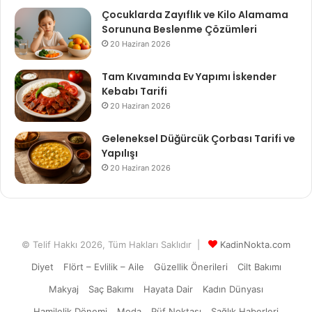
Çocuklarda Zayıflık ve Kilo Alamama
Sorununa Beslenme Çözümleri
20 Haziran 2026
Tam Kıvamında Ev Yapımı İskender
Kebabı Tarifi
20 Haziran 2026
Geleneksel Düğürcük Çorbası Tarifi ve
Yapılışı
20 Haziran 2026
© Telif Hakkı 2026, Tüm Hakları Saklıdır |
KadinNokta.com
Diyet
Flört – Evlilik – Aile
Güzellik Önerileri
Cilt Bakımı
Makyaj
Saç Bakımı
Hayata Dair
Kadın Dünyası
Hamilelik Dönemi
Moda
Püf Noktası
Sağlık Haberleri