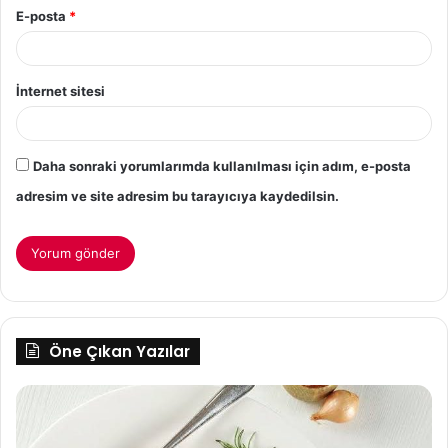
E-posta
*
İnternet sitesi
Daha sonraki yorumlarımda kullanılması için adım, e-posta
adresim ve site adresim bu tarayıcıya kaydedilsin.
Öne Çıkan Yazılar
Zülbiye
Ke
tarifi
Ma
En