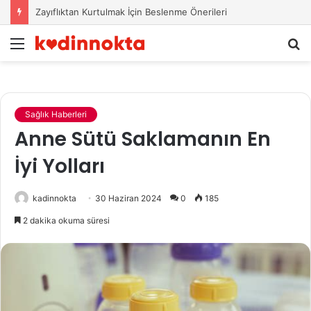
Zayıflıktan Kurtulmak İçin Beslenme Önerileri
Menü
A
y
...
Sağlık Haberleri
Anne Sütü Saklamanın En
İyi Yolları
kadinnokta
30 Haziran 2024
0
185
2 dakika okuma süresi