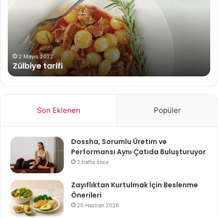
Bel
ve
Te
Yö
2 Mayıs 2022
Zülbiye tarifi
Son Eklenen
Popüler
Dossha, Sorumlu Üretim ve
Performansı Aynı Çatıda Buluşturuyor
2 hafta önce
Zayıflıktan Kurtulmak İçin Beslenme
Önerileri
20 Haziran 2026