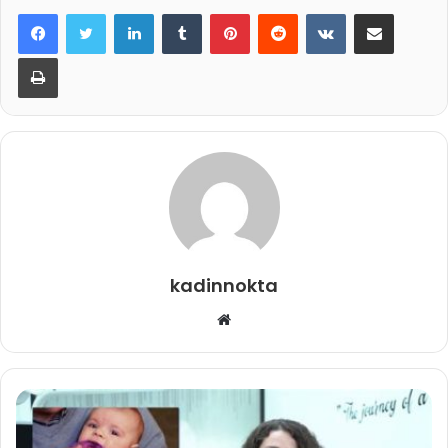
LinkedIn
Tumblr
Pinterest
Reddit
VKontakte
E-Posta ile paylaş
Yazdır
kadinnokta
Web
sitesi