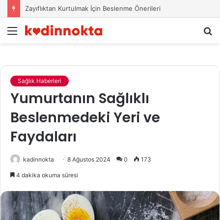
Zayıflıktan Kurtulmak İçin Beslenme Önerileri
Menü
A
y
...
Sağlık Haberleri
Yumurtanın Sağlıklı
Beslenmedeki Yeri ve
Faydaları
kadinnokta
8 Ağustos 2024
0
173
4 dakika okuma süresi