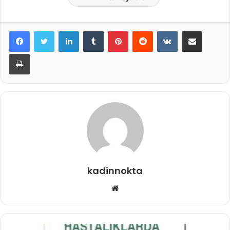
LinkedIn
Tumblr
Pinterest
Reddit
VKontakte
E-Posta ile paylaş
Yazdır
kadinnokta
Web
sitesi