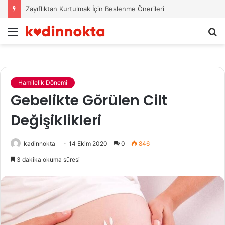
Zayıflıktan Kurtulmak İçin Beslenme Önerileri
Menü
A
y
...
Hamilelik Dönemi
Gebelikte Görülen Cilt
Değişiklikleri
kadinnokta
14 Ekim 2020
0
846
3 dakika okuma süresi