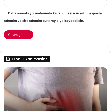
Daha sonraki yorumlarımda kullanılması için adım, e-posta
adresim ve site adresim bu tarayıcıya kaydedilsin.
Öne Çıkan Yazılar
Şekerli
Dü
Bir
Ka
şey
Se
Yedikten
Ne
Sonra
Na
Yorgunluk
Te
Ett