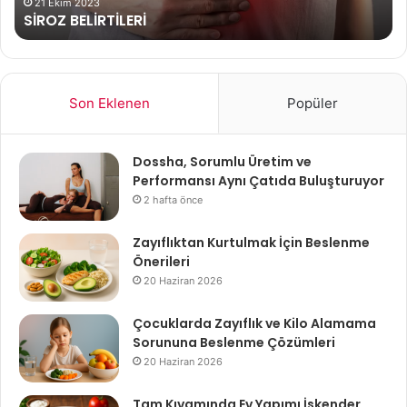
24 Mayıs 2022
Şekerli Bir şey Yedikten Sonra Yorgunluk
Son Eklenen
Popüler
Dossha, Sorumlu Üretim ve
Performansı Aynı Çatıda Buluşturuyor
2 hafta önce
Zayıflıktan Kurtulmak İçin Beslenme
Önerileri
20 Haziran 2026
Çocuklarda Zayıflık ve Kilo Alamama
Sorununa Beslenme Çözümleri
20 Haziran 2026
Tam Kıvamında Ev Yapımı İskender