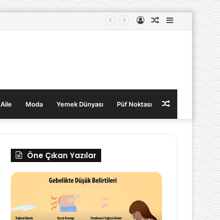
Kayıt
Rastgele
Kenar
Ol
Makale
Bölmesi
Rastgele
 Aile
Moda
Yemek Dünyası
Püf Noktası
Makale
Öne Çıkan Yazılar
Hamilelik
Anne
Belirtileri
Olmanın
Nelerdir?
Duygusal
Yükleri