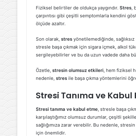
Fiziksel belirtiler de oldukça yaygındır.
Stres
, 
çarpıntısı gibi çeşitli semptomlarla kendini göste
ölçüde azaltır.
Son olarak,
stres
yönetilemediğinde, sağlıksız al
stresle başa çıkmak için sigara içmek, alkol tü
sergileyebilirler ve bu da uzun vadede daha büy
Özetle,
stresin olumsuz etkileri
, hem fiziksel 
nedenle,
stres
ile başa çıkma yöntemlerini öğ
Stresi Tanıma ve Kabul
Stresi tanıma ve kabul etme
, stresle başa çık
karşılaştığımız olumsuz durumlar, çeşitli şekil
sağlığımıza zarar verebilir. Bu nedenle, stre
için önemlidir.