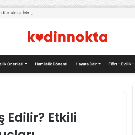
an Kurtulmak İçin Beslenme Önerileri
llik Önerileri
Hamilelik Dönemi
Hayata Dair
Flört – Evlilik –
KOAH
Edilir? Etkili
(Kronik
Obstrüktif
Akciğer
uçları
Hastalığı)