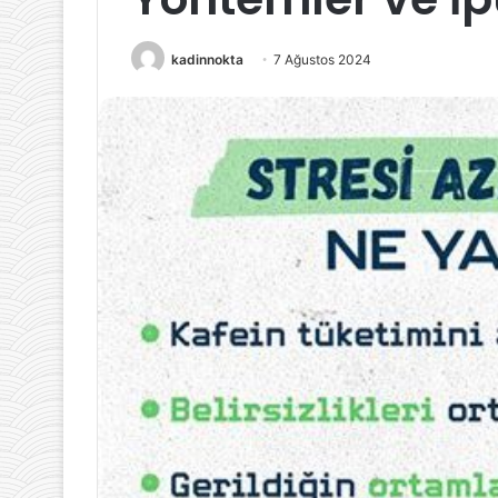
Besinleri
5 Eylül 2024
Tercih
Gluten İçermey
kadinnokta
7 Ağustos 2024
Etmelisiniz?
Gıdalar: Hangi 
Etmelisiniz?