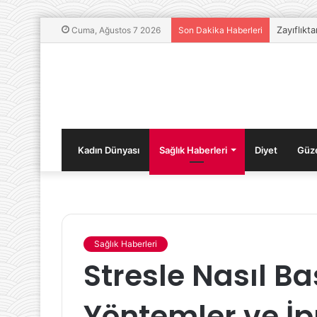
Zayıflıkt
Cuma, Ağustos 7 2026
Son Dakika Haberleri
Kadın Dünyası
Sağlık Haberleri
Diyet
Güze
Sağlık Haberleri
Gluten
Stresle Nasıl Baş 
İçermeyen
Alternatif
Gıdalar:
Yöntemler ve İp
Hangi