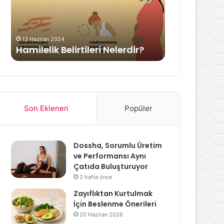
14 Eylül 2024
Anne Olman
13 Haziran 2024
Hamilelik Belirtileri Nelerdir?
Yükleri
Son Eklenen
Popüler
Dossha, Sorumlu Üretim
ve Performansı Aynı
Çatıda Buluşturuyor
2 hafta önce
Zayıflıktan Kurtulmak
İçin Beslenme Önerileri
20 Haziran 2026