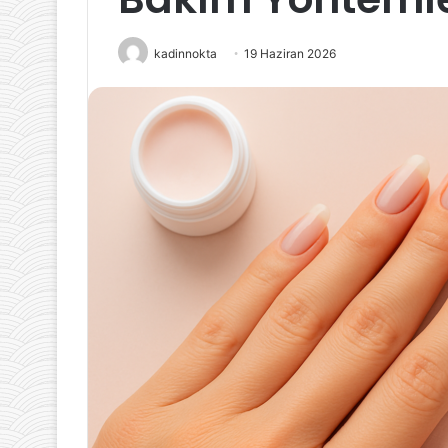
yapmalı
8 Aralık 2021
kadinnokta
19 Haziran 2026
10 H
Genital Bölge Dolgusu Nasıl
Tan
Yapılır
için