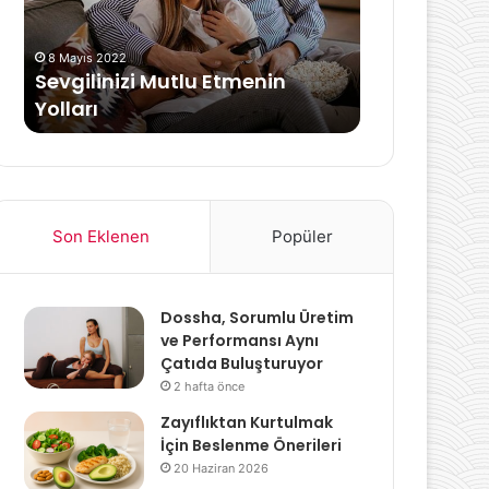
Faydaları
Uyg
8 Ağustos 2024
tmenin
Yumurtanın Sağlıklı
G
Beslenmedeki Yeri ve Faydaları
v
Son Eklenen
Popüler
Dossha, Sorumlu Üretim
ve Performansı Aynı
Çatıda Buluşturuyor
2 hafta önce
Zayıflıktan Kurtulmak
İçin Beslenme Önerileri
20 Haziran 2026