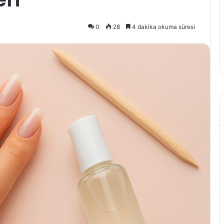
?
aziran 2023
0
28
4 dakika okuma süresi
8 Mayıs 2022
siyon hastası olmamak
Sevgilinizi Mutlu E
 neler yapmalı?
Yolları