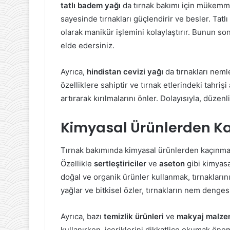
tatlı badem yağı
da tırnak bakımı için mükemmel
sayesinde tırnakları güçlendirir ve besler. Tat
olarak manikür işlemini kolaylaştırır. Bunun s
elde edersiniz.
Ayrıca,
hindistan cevizi yağı
da tırnakları nemle
özelliklere sahiptir ve tırnak etlerindeki tahrişi 
artırarak kırılmalarını önler. Dolayısıyla, düzenli
Kimyasal Ürünlerden Ka
Tırnak bakımında kimyasal ürünlerden kaçınmak, s
Özellikle
sertleştiriciler
ve
aseton
gibi kimyasal
doğal ve organik ürünler kullanmak, tırnakların
yağlar ve bitkisel özler, tırnakların nem dengesi
Ayrıca, bazı
temizlik ürünleri
ve
makyaj malze
kullanırken, içeriklerini dikkatlice okumak önem