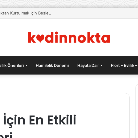
lıktan Kurtulmak İçin Beslenme Önerileri
llik Önerileri
Hamilelik Dönemi
Hayata Dair
Flört – Evlilik –
n
Sevgilinizi
çin En Etkili
Mutlu
k
Etmenin
Yolları
ri