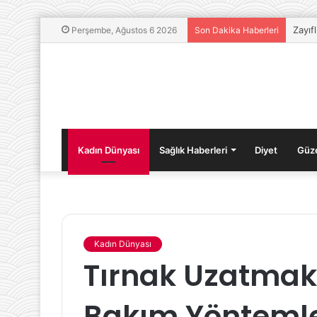
Zayıf
Perşembe, Ağustos 6 2026
Son Dakika Haberleri
Kadın Dünyası
Sağlık Haberleri
Diyet
Güze
Kadın Dünyası
Genital
Tansiyo
Tırnak Uzatmak İ
Bölge
hastası
Dolgusu
olmama
Nasıl
için
Bakım Yöntemle
Yapılır
neler