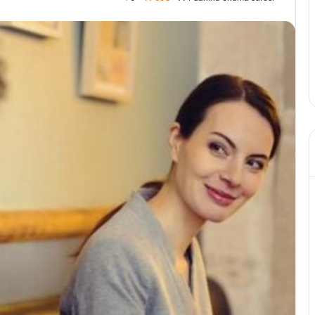
Yapılır?
20 Haziran 2026
leri: Sivilce ile
En Kolay Karnıyarık Tarifi Nası
lları
Yapılır?