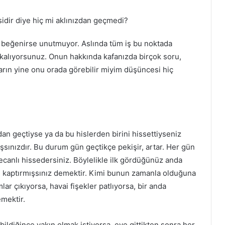
idir diye hiç mi aklınızdan geçmedi?
n beğenirse unutmuyor. Aslında tüm iş bu noktada
kakalıyorsunuz. Onun hakkında kafanızda birçok soru,
 yarın yine onu orada görebilir miyim düşüncesi hiç
an geçtiyse ya da bu hislerden birini hissettiyseniz
ışsınızdır. Bu durum gün geçtikçe pekişir, artar. Her gün
canlı hissedersiniz. Böylelikle ilk gördüğünüz anda
üzü kaptırmışsınız demektir. Kimi bunun zamanla olduğuna
ar çıkıyorsa, havai fişekler patlıyorsa, bir anda
mektir.
bildiğince yakın olmak istiyorsa, eve gittikten sonra her