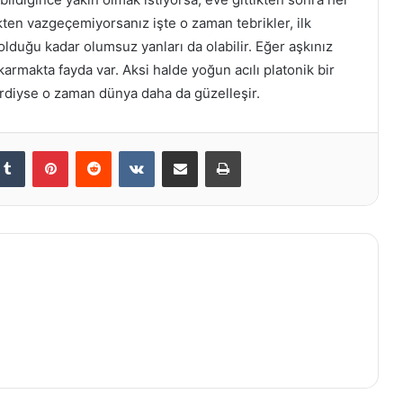
en vazgeçemiyorsanız işte o zaman tebrikler, ilk
olduğu kadar olumsuz yanları da olabilir. Eğer aşkınız
karmakta fayda var. Aksi halde yoğun acılı platonik bir
 verdiyse o zaman dünya daha da güzelleşir.
kedIn
Tumblr
Pinterest
Reddit
VKontakte
E-Posta ile paylaş
Yazdır