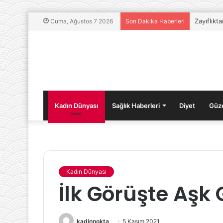
Zayıflıkt
Cuma, Ağustos 7 2026
Son Dakika Haberleri
Kadın Dünyası
Sağlık Haberleri
Diyet
Güze
Kadın Dünyası
Güzellik
İlk Görüşte Aşk
Tavsiyeleri:
Sivilce
ile
Baş
kadinnokta
5 Kasım 2021