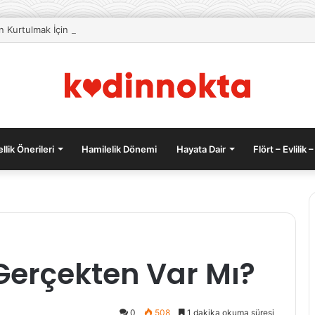
an Kurtulmak İçin Beslenme Önerileri
llik Önerileri
Hamilelik Dönemi
Hayata Dair
Flört – Evlilik –
En
 Gerçekten Var Mı?
Kolay
Karnıyarık
Tarifi
Nasıl
0
508
1 dakika okuma süresi