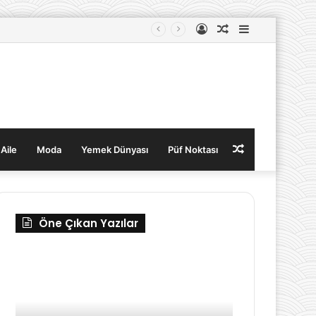
Kayıt
Rastgele
Kenar
Ol
Makale
Bölmesi
Rastgele
 Aile
Moda
Yemek Dünyası
Püf Noktası
Makale
Öne Çıkan Yazılar
2023
Her
Yazının
Kadının
Trend
Gardırobunda
Mayo
Bulunması
Modelleri
Gereken