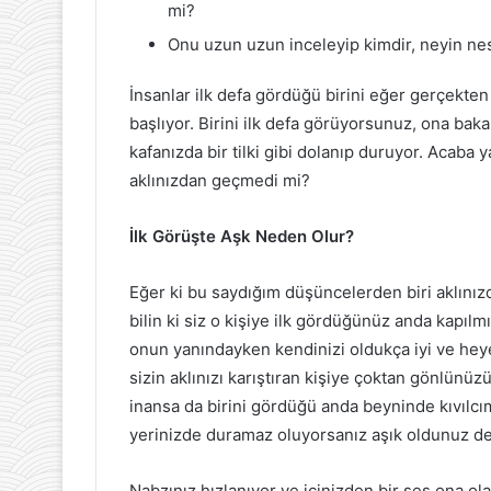
mi?
Onu uzun uzun inceleyip kimdir, neyin nes
İnsanlar ilk defa gördüğü birini eğer gerçekte
başlıyor. Birini ilk defa görüyorsunuz, ona ba
kafanızda bir tilki gibi dolanıp duruyor. Acaba
aklınızdan geçmedi mi?
İlk Görüşte Aşk Neden Olur?
Eğer ki bu saydığım düşüncelerden biri aklınızd
bilin ki siz o kişiye ilk gördüğünüz anda kapılm
onun yanındayken kendinizi oldukça iyi ve heye
sizin aklınızı karıştıran kişiye çoktan gönlün
inansa da birini gördüğü anda beyninde kıvılcıml
yerinizde duramaz oluyorsanız aşık oldunuz de
Nabzınız hızlanıyor ve içinizden bir ses ona ola