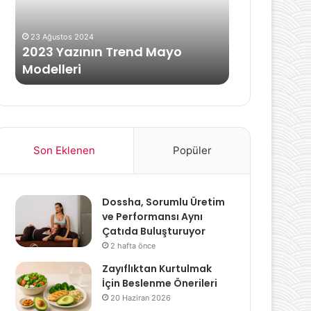
10
Parça
23 Ağustos 2024
22 Eylül 2021
l
2023 Yazının Trend Mayo
Her Kadını
Modelleri
Bulunması 
Son Eklenen
Popüler
Dossha, Sorumlu Üretim
ve Performansı Aynı
Çatıda Buluşturuyor
2 hafta önce
Zayıflıktan Kurtulmak
İçin Beslenme Önerileri
20 Haziran 2026