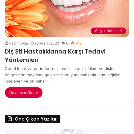
Sağlık Haberleri
kadinnokta
20 Aralık 2020
0
742
Diş Eti Hastalıklarına Karşı Tedavi
Yöntemleri
Genel itibariyle periodontoloji anabilim dalı implant ve dişler
bölgesinde meydana gelen sert ve yumuşak dokuların sağlığını
inceleyen ve bu bahsi…
Devamını Oku »
Öne Çıkan Yazılar
Uyumadan
Pa