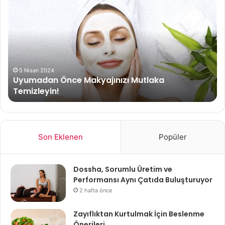
Önce
Dö
Makyajınızı
Ço
Mutlaka
Ps
Temizleyin!
Sa
5 Nisan 2024
Uyumadan Önce Makyajınızı Mutlaka
Temizleyin!
Son Eklenen
Popüler
Dossha, Sorumlu Üretim ve
Performansı Aynı Çatıda Buluşturuyor
2 hafta önce
Zayıflıktan Kurtulmak İçin Beslenme
Önerileri