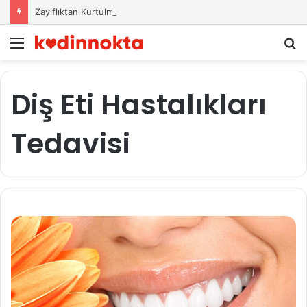
Zayıflıktan Kurtulmak İçin Beslenme Önerileri
Menü
A
y
...
Diş Eti Hastalıkları
Tedavisi