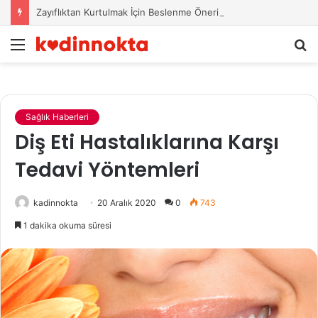
Zayıflıktan Kurtulmak İçin Beslenme Önerileri
Menü
A
y
...
Sağlık Haberleri
Diş Eti Hastalıklarına Karşı
Tedavi Yöntemleri
kadinnokta
20 Aralık 2020
0
743
1 dakika okuma süresi