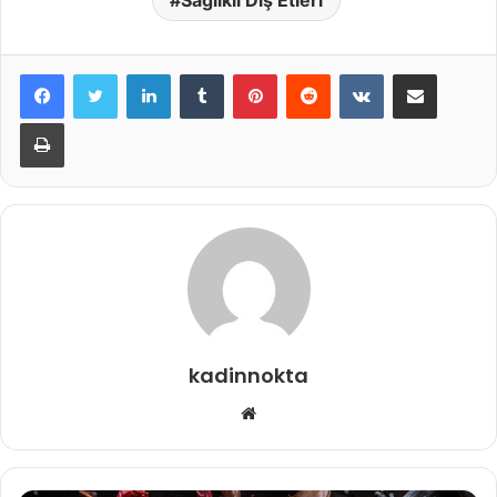
Sağlıklı Diş Etleri
LinkedIn
Tumblr
Pinterest
Reddit
VKontakte
E-Posta ile paylaş
Yazdır
kadinnokta
Web
sitesi