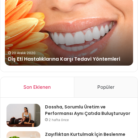
Diş
So
Eti
Bit
Hastalıklarına
Karşı
Tedavi
Yöntemleri
20 Aralık 2020
Diş Eti Hastalıklarına Karşı Tedavi Yöntemleri
Son Eklenen
Popüler
Dossha, Sorumlu Üretim ve
Performansı Aynı Çatıda Buluşturuyor
2 hafta önce
Zayıflıktan Kurtulmak İçin Beslenme