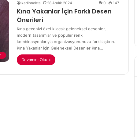
kadinnokta
28 Aralık 2024
0
147
Kına Yakanlar İçin Farklı Desen
 İçin
Önerileri
ek Doğal
2 Mayıs 2022
Kına gecenizi özel kılacak geleneksel desenler,
Havuçlu tarçınlı kek
modern tasarımlar ve popüler renk
kombinasyonlarıyla organizasyonunuzu farklılaştırın.
Kına Yakanlar İçin Geleneksel Desenler Kına…
i
Devamını Oku »