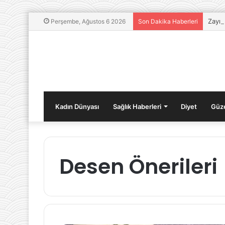
Zayıf
Perşembe, Ağustos 6 2026
Son Dakika Haberleri
Kadın Dünyası
Sağlık Haberleri
Diyet
Güze
Desen Önerileri
Kaygı
Yönetimi
İçin
Kullanılabilecek
Doğal