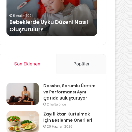
Gerekenler
5 Aralık 2024
11 Kasım 2025
Bebeklerde Uyku Düzeni Nasıl
Bebeklerde 
Oluşturulur?
Edilmesi Ge
Son Eklenen
Popüler
Dossha, Sorumlu Üretim
ve Performansı Aynı
Çatıda Buluşturuyor
2 hafta önce
Zayıflıktan Kurtulmak
İçin Beslenme Önerileri
20 Haziran 2026