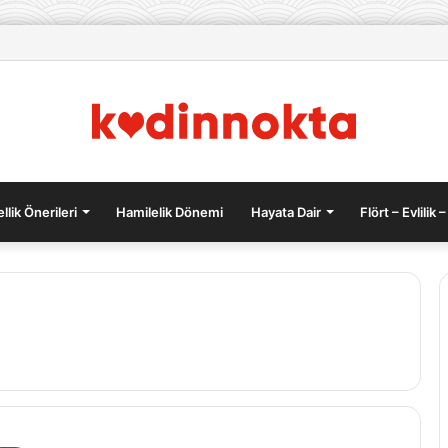
lıktan Kurtulmak İçin Beslenme Önerileri
llik Önerileri
Hamilelik Dönemi
Hayata Dair
Flört – Evlilik –
Havuçlu
tarçınlı
kek