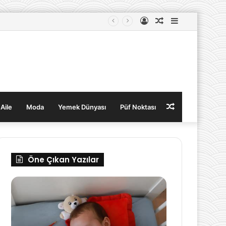
Kayıt
Rastgele
Kenar
Ol
Makale
Bölmesi
Rastgele
 Aile
Moda
Yemek Dünyası
Püf Noktası
Makale
Öne Çıkan Yazılar
Bebeklerde
Bebeklerde
Uyku
Göz
Düzeni
Sağlığı:
Nasıl
Dikkat
Oluşturulur?
Edilmesi