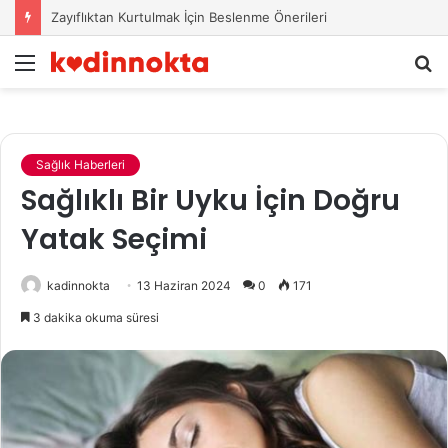
Zayıflıktan Kurtulmak İçin Beslenme Önerileri
Menü
A
y
...
Sağlık Haberleri
Sağlıklı Bir Uyku İçin Doğru
Yatak Seçimi
kadinnokta
13 Haziran 2024
0
171
3 dakika okuma süresi