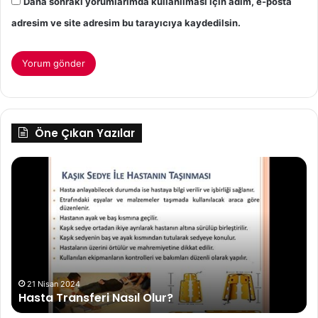
Daha sonraki yorumlarımda kullanılması için adım, e-posta
adresim ve site adresim bu tarayıcıya kaydedilsin.
Öne Çıkan Yazılar
Hasta
Ka
Transferi
İlk
Nasıl
G
Olur?
Ko
Ye
İçi
Ne
Ya
Ge
21 Nisan 2024
Hasta Transferi Nasıl Olur?