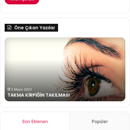
Öne Çıkan Yazılar
TAKMA
Be
KİRPİĞİN
Su
TAKILMASI
İht
Ka
İçi
Do
Yö
3 Mayıs 2022
TAKMA KİRPİĞİN TAKILMASI
Son Eklenen
Popüler