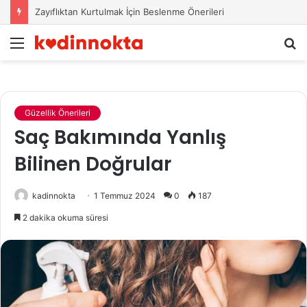
Zayıflıktan Kurtulmak İçin Beslenme Önerileri
Menü
A
y
...
Güzellik Önerileri
Saç Bakımında Yanlış
Bilinen Doğrular
kadinnokta
1 Temmuz 2024
0
187
2 dakika okuma süresi