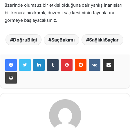
üzerinde olumsuz bir etkisi olduğuna dair yanlış inanışları
bir kenara bırakarak, düzenli saç kesiminin faydalarını
görmeye başlayacaksınız.
DoğruBilgi
SaçBakımı
SağlıklıSaçlar
LinkedIn
Tumblr
Pinterest
Reddit
VKontakte
E-Posta ile paylaş
Yazdır