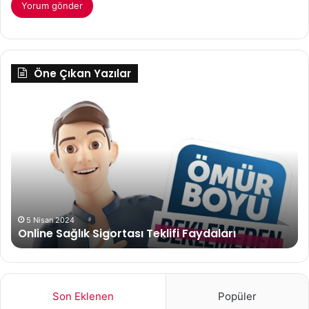
Öne Çıkan Yazılar
Doğal
ve
Güvenli
Hamile
Egzersizleri
ve
Öneriler
18 Şubat 2024
Doğal ve Güvenli Hamile Egzersizleri ve Öne
Son Eklenen
Popüler