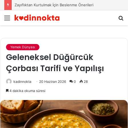
Zayıflıktan Kurtulmak İçin Beslenme Önerileri
Menü
A
y
...
Yemek Dünyası
Geleneksel Düğürcük
Çorbası Tarifi ve Yapılışı
kadinnokta
20 Haziran 2026
0
28
4 dakika okuma süresi