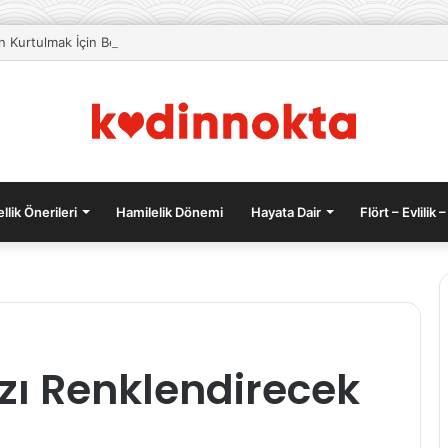
an Kurtulmak İçin Beslenme Önerileri
llik Önerileri
Hamilelik Dönemi
Hayata Dair
Flört – Evlilik –
Sıcak
ızı Renklendirecek
Aperatifler:
Evde
Kolayca
Yapabileceğiniz