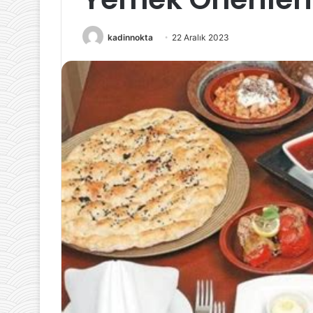
OHAL
Kararları
kadinnokta
22 Aralık 2023
18 Nisan 2024
Sigorta Sektö
Sonrası Alınan