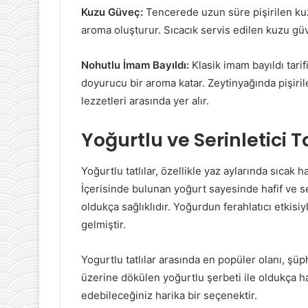
Kuzu Güveç:
Tencerede uzun süre pişirilen kuzu
aroma oluşturur. Sıcacık servis edilen kuzu güve
Nohutlu İmam Bayıldı:
Klasik imam bayıldı tari
doyurucu bir aroma katar. Zeytinyağında pişiril
lezzetleri arasında yer alır.
Yoğurtlu ve Serinletici Ta
Yoğurtlu tatlılar, özellikle yaz aylarında sıcak 
İçerisinde bulunan yoğurt sayesinde hafif ve ser
oldukça sağlıklıdır. Yoğurdun ferahlatıcı etkisiy
gelmiştir.
Yogurtlu tatlılar arasında en popüler olanı, şüphe
üzerine dökülen yoğurtlu şerbeti ile oldukça hafi
edebileceğiniz harika bir seçenektir.