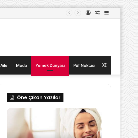
Kayıt
Rastgele
Kenar
Ol
Makale
Bölmesi
Rastgele
 Aile
Moda
Yemek Dünyası
Püf Noktası
Makale
Öne Çıkan Yazılar
Cilt
Tam
Bakımı
Kıvamında
Rutini
Sütlaç
Nasıl
Tarifi
Oluşturulmalı?
ve