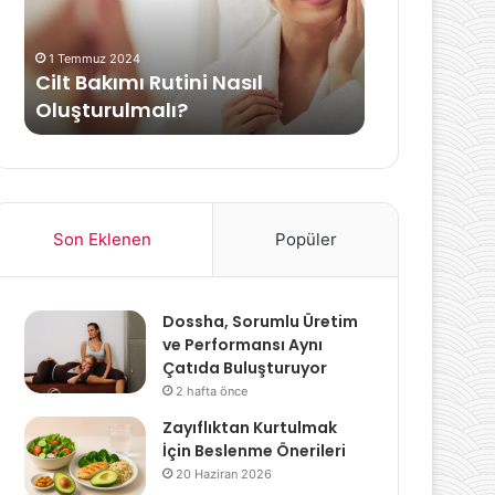
Püf
Noktaları
ca
1 Temmuz 2024
20 Haziran 2026
Cilt Bakımı Rutini Nasıl
Tam Kıvamı
Oluşturulmalı?
ve Püf Nokt
Son Eklenen
Popüler
Dossha, Sorumlu Üretim
ve Performansı Aynı
Çatıda Buluşturuyor
2 hafta önce
Zayıflıktan Kurtulmak
İçin Beslenme Önerileri
20 Haziran 2026