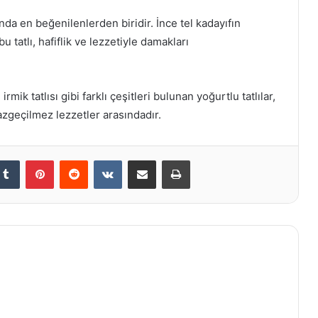
sında en beğenilenlerden biridir. İnce tel kadayıfın
 tatlı, hafiflik ve lezzetiyle damakları
mik tatlısı gibi farklı çeşitleri bulunan yoğurtlu tatlılar,
vazgeçilmez lezzetler arasındadır.
kedIn
Tumblr
Pinterest
Reddit
VKontakte
E-Posta ile paylaş
Yazdır