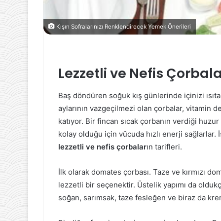
Kışın Sofralarınızı Renklendirecek Yemek Önerileri
Lezzetli ve Nefis Çorbal
Baş döndüren soğuk kış günlerinde içinizi ısıtac
aylarının vazgeçilmezi olan çorbalar, vitamin d
katıyor. Bir fincan sıcak çorbanın verdiği huzur 
kolay olduğu için vücuda hızlı enerji sağlarlar.
lezzetli ve nefis çorbalar
ın tarifleri.
İlk olarak domates çorbası. Taze ve kırmızı do
lezzetli bir seçenektir. Üstelik yapımı da olduk
soğan, sarımsak, taze fesleğen ve biraz da kre