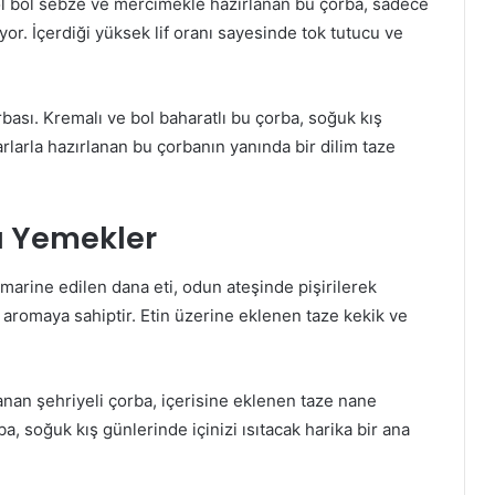
Bol bol sebze ve mercimekle hazırlanan bu çorba, sadece
kiyor. İçerdiği yüksek lif oranı sayesinde tok tutucu ve
bası. Kremalı ve bol baharatlı bu çorba, soğuk kış
tarlarla hazırlanan bu çorbanın yanında bir dilim taze
a Yemekler
 marine edilen dana eti, odun ateşinde pişirilerek
r aromaya sahiptir. Etin üzerine eklenen taze kekik ve
anan şehriyeli çorba, içerisine eklenen taze nane
ba, soğuk kış günlerinde içinizi ısıtacak harika bir ana