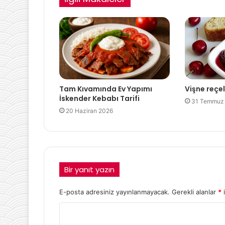
Tam Kıvamında Ev Yapımı
Vişne reçeli
İskender Kebabı Tarifi
31 Temmuz
20 Haziran 2026
Bir yanıt yazın
E-posta adresiniz yayınlanmayacak.
Gerekli alanlar
*
i