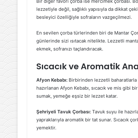
Bir diğer favori çorba ise mercimek çorbası. 
lezzetiyle değil, sağlıklı yapısıyla da dikkat çe
besleyici özelliğiyle sofraların vazgeçilmezi.
En sevilen çorba türlerinden biri de Mantar Çor
günlerinde sizi ısıtacak nitelikte. Lezzetli man
ekmek, sofranızı taçlandıracak.
Sıcacık ve Aromatik An
Afyon Kebabı:
Birbirinden lezzetli baharatlarla
hazırlanan Afyon Kebabı, sıcacık ve mis gibi bi
sumak, yemeğe eşsiz bir lezzet katar.
Şehriyeli Tavuk Çorbası:
Tavuk suyu ile hazırl
yapraklarıyla aromatik bir tat sunar. Sıcacık çor
yemektir.