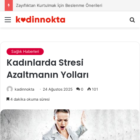
Zayıflıktan Kurtulmak İçin Beslenme Önerileri
Menü
A
y
...
Sağlık Haberleri
Kadınlarda Stresi
Azaltmanın Yolları
kadinnokta
24 Ağustos 2025
0
101
4 dakika okuma süresi