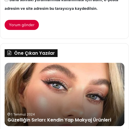
adresim ve site adresim bu tarayıcıya kaydedilsin.
Öne Çıkan Yazılar
Astigmat
Te
Nedir?
Ça
Tedavisi
Na
Nasıldır?
De
26 Nisan 2024
Astigmat Nedir? Tedavisi Nasıldır?