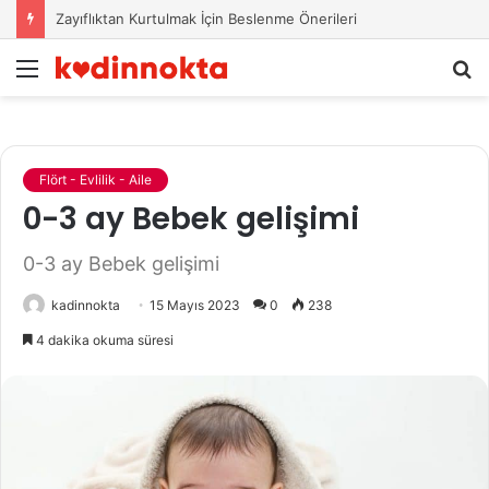
Zayıflıktan Kurtulmak İçin Beslenme Önerileri
Menü
A
y
...
Flört - Evlilik - Aile
0-3 ay Bebek gelişimi
0-3 ay Bebek gelişimi
kadinnokta
15 Mayıs 2023
0
238
4 dakika okuma süresi