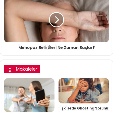
Menopoz Beli̇rti̇leri̇ Ne Zaman Başlar?
İlgili Makaleler
İlişkilerde Ghosting Sorunu