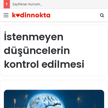
Zayıflıktan Kurtulmak İçin Beslenme Önerileri
Menü
A
y
...
İstenmeyen
düşüncelerin
kontrol edilmesi