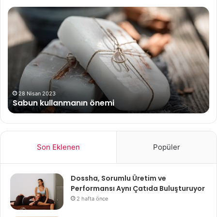
Sabun
Su
kullanmanın
D
önemi
Fa
ve
Zar
28 Nisan 2023
Sabun kullanmanın önemi
Son Eklenen
Popüler
Dossha, Sorumlu Üretim ve
Performansı Aynı Çatıda Buluşturuyor
2 hafta önce