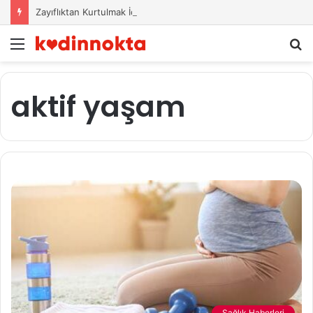
Zayıflıktan Kurtulmak İçin Beslenme Önerileri
Menü
A
y
...
aktif yaşam
Sağlık Haberleri