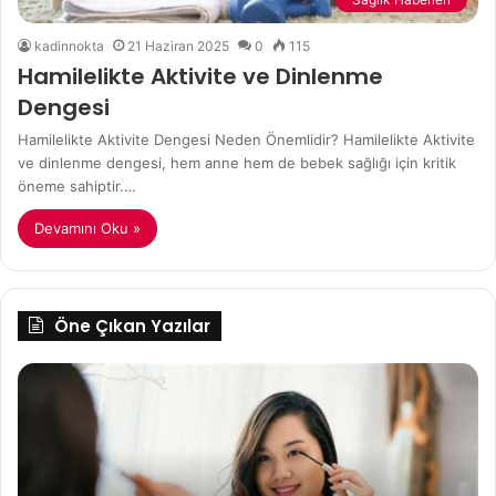
kadinnokta
21 Haziran 2025
0
115
Hamilelikte Aktivite ve Dinlenme
Dengesi
Hamilelikte Aktivite Dengesi Neden Önemlidir? Hamilelikte Aktivite
ve dinlenme dengesi, hem anne hem de bebek sağlığı için kritik
öneme sahiptir.…
Devamını Oku »
Öne Çıkan Yazılar
Hızlı
Mİ
Makyaj
Gİ
İçin
Bİ
Pratik
KU
Öneriler