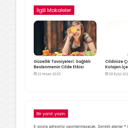
İlgili Makaleler
Güzellik Tavsiyeleri: Sağlıklı
Cildinize Ç
Beslenmenin Cilde Etkisi
Kolajen İç
22 Nisan 2025
29 Eylül 20
Bir yanıt yazın
E-posta adresiniz yayınlanmayacak.
Gerekli alanlar
*
i