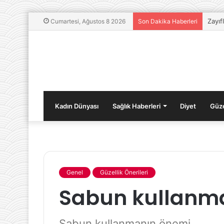
Zayıf
Cumartesi, Ağustos 8 2026
Son Dakika Haberleri
Kadın Dünyası
Sağlık Haberleri
Diyet
Güze
Genel
Güzellik Önerileri
Kış
Sabun kullanm
Mevsiminde
Lezzetli
Yemek
Sabun kullanmanın önemi
Tarifleri