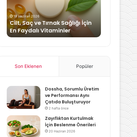
İçin
En
19 Haziran 2026
Faydalı
l
Cilt, Saç ve Tırnak Sağlığı İçin
Vitaminler
16 Ekim 2020
En Faydalı Vitaminler
Ev Taşırken 
Son Eklenen
Popüler
Dossha, Sorumlu Üretim
ve Performansı Aynı
Çatıda Buluşturuyor
2 hafta önce
Zayıflıktan Kurtulmak
İçin Beslenme Önerileri
20 Haziran 2026