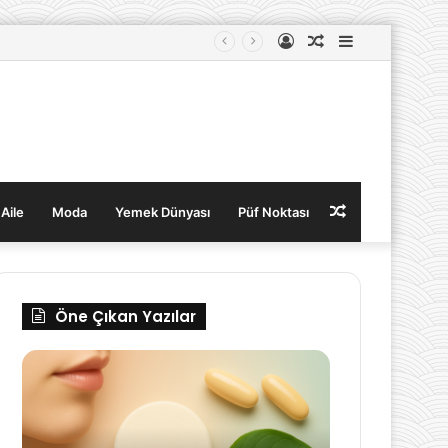
Kayıt
Rastgele
Kenar
Ol
Makale
Bölmesi
Rastgele
 Aile
Moda
Yemek Dünyası
Püf Noktası
Makale
Öne Çıkan Yazılar
Cilt,
Ev
Saç
Taşırken
ve
Nelere
Tırnak
Dikkat
Sağlığı
Edilir?