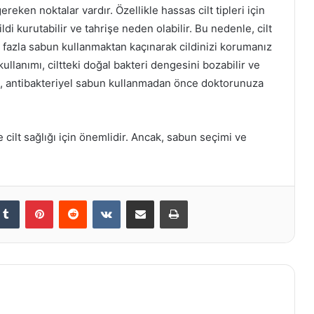
reken noktalar vardır. Özellikle hassas cilt tipleri için
di kurutabilir ve tahrişe neden olabilir. Bu nedenle, cilt
 fazla sabun kullanmaktan kaçınarak cildinizi korumanız
kullanımı, ciltteki doğal bakteri dengesini bozabilir ve
enle, antibakteriyel sabun kullanmadan önce doktorunuza
 cilt sağlığı için önemlidir. Ancak, sabun seçimi ve
kedIn
Tumblr
Pinterest
Reddit
VKontakte
E-Posta ile paylaş
Yazdır