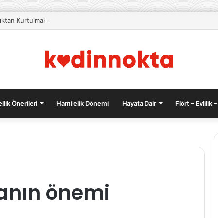
lıktan Kurtulmak İçin Beslenme Önerileri
llik Önerileri
Hamilelik Dönemi
Hayata Dair
Flört – Evlilik –
Cemre
anın önemi
Baysel,
Rabia
Soytürk
ve