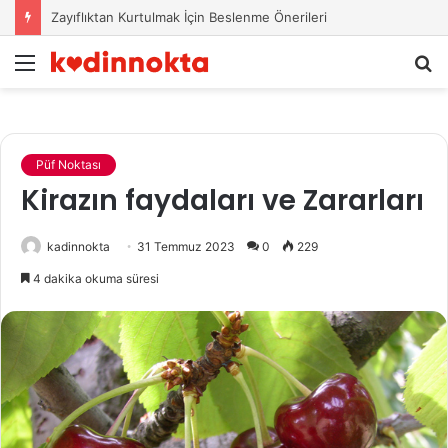
Zayıflıktan Kurtulmak İçin Beslenme Önerileri
Menü
A
y
...
Püf Noktası
Kirazın faydaları ve Zararları
kadinnokta
31 Temmuz 2023
0
229
4 dakika okuma süresi