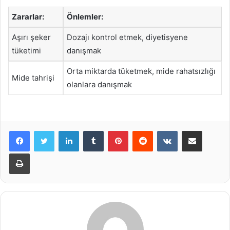
Zararlar:
Önlemler:
Aşırı şeker
Dozajı kontrol etmek, diyetisyene
tüketimi
danışmak
Orta miktarda tüketmek, mide rahatsızlığı
Mide tahrişi
olanlara danışmak
LinkedIn
Tumblr
Pinterest
Reddit
VKontakte
E-Posta ile paylaş
Yazdır