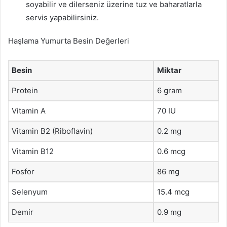
soyabilir ve dilerseniz üzerine tuz ve baharatlarla
servis yapabilirsiniz.
Haşlama Yumurta Besin Değerleri
Besin
Miktar
Protein
6 gram
Vitamin A
70 IU
Vitamin B2 (Riboflavin)
0.2 mg
Vitamin B12
0.6 mcg
Fosfor
86 mg
Selenyum
15.4 mcg
Demir
0.9 mg