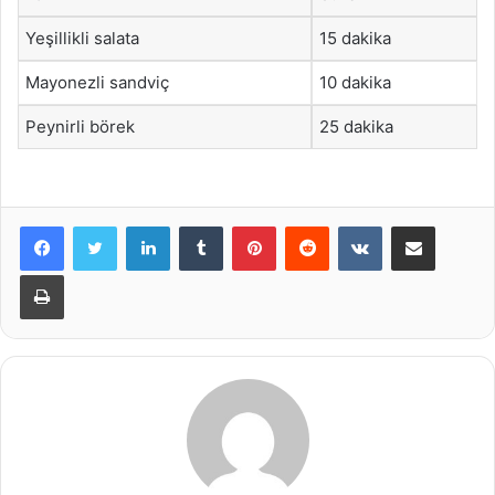
Yeşillikli salata
15 dakika
Mayonezli sandviç
10 dakika
Peynirli börek
25 dakika
LinkedIn
Tumblr
Pinterest
Reddit
VKontakte
E-Posta ile paylaş
Yazdır