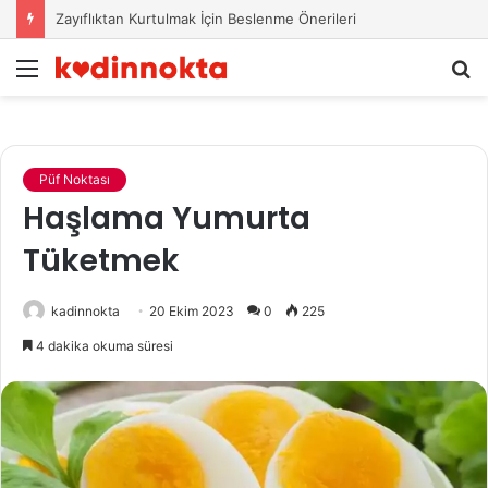
Zayıflıktan Kurtulmak İçin Beslenme Önerileri
Menü
A
y
...
Püf Noktası
Haşlama Yumurta
Tüketmek
kadinnokta
20 Ekim 2023
0
225
4 dakika okuma süresi