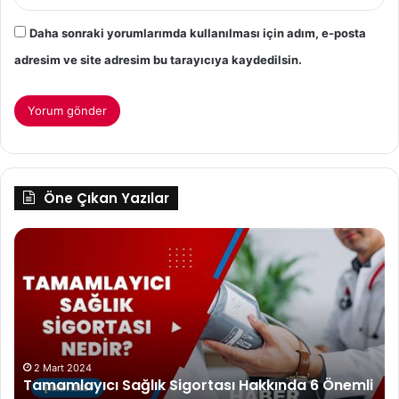
Daha sonraki yorumlarımda kullanılması için adım, e-posta
adresim ve site adresim bu tarayıcıya kaydedilsin.
Öne Çıkan Yazılar
Tamamlayıcı
Çil
Sağlık
pa
Sigortası
tar
Hakkında
6
Önemli
Yorum
2 Mart 2024
Tamamlayıcı Sağlık Sigortası Hakkında 6 Önemli