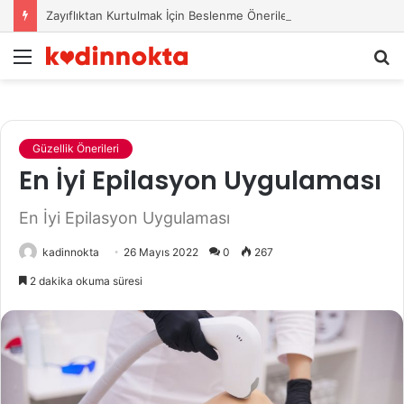
Zayıflıktan Kurtulmak İçin Beslenme Önerileri
Menü
A
y
...
Güzellik Önerileri
En İyi Epilasyon Uygulaması
En İyi Epilasyon Uygulaması
kadinnokta
26 Mayıs 2022
0
267
2 dakika okuma süresi