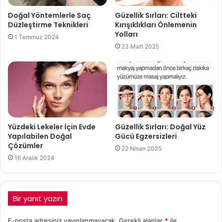
Doğal Yöntemlerle Saç
Güzellik Sırları: Ciltteki
Düzleştirme Teknikleri
Kırışıklıkları Önlemenin
Yolları
1 Temmuz 2024
23 Mart 2025
Yüzdeki Lekeler İçin Evde
Güzellik Sırları: Doğal Yüz
Yapılabilen Doğal
Gücü Egzersizleri
Çözümler
22 Nisan 2025
16 Aralık 2024
Bir yanıt yazın
E-posta adresiniz yayınlanmayacak.
Gerekli alanlar
*
ile