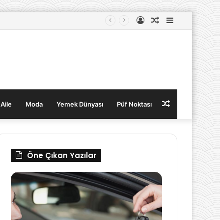
Kayıt
Rastgele
Kenar
Ol
Makale
Bölmesi
Rastgele
 Aile
Moda
Yemek Dünyası
Püf Noktası
Makale
Öne Çıkan Yazılar
Ankara
Gebelikte
Oto
Sağlıklı
Kiralama
Ağırlık
Alımı
Nasıl