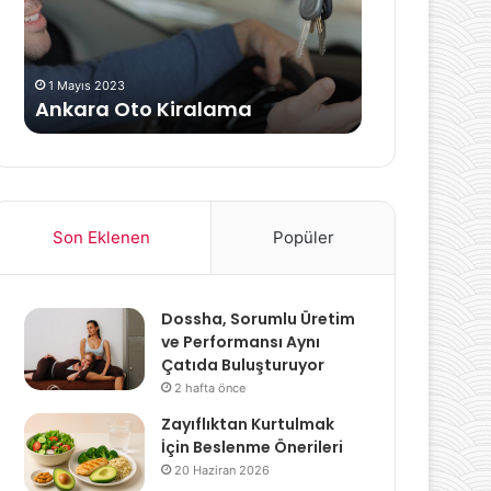
Oluşur?
1 Mart 2024
Gebelikte Sa
1 Mayıs 2023
Ankara Oto Kiralama
Nasıl Oluşu
Son Eklenen
Popüler
Dossha, Sorumlu Üretim
ve Performansı Aynı
Çatıda Buluşturuyor
2 hafta önce
Zayıflıktan Kurtulmak
İçin Beslenme Önerileri
20 Haziran 2026