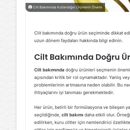
Cilt Bakımında Kullandığın Ürünlerin Önemi
Cilt bakımında doğru ürün seçiminde dikkat edil
uzun dönem faydaları hakkında bilgi edinin.
Cilt Bakımında Doğru Ü
Cilt bakımında
doğru ürünleri seçmenin önemi, 
açısından kritik bir rol oynamaktadır. Yanlış vey
problemlerinin artmasına neden olabilir. Bu nede
ihtiyaçlarını iyi tanıması gerekmektedir.
Her ürün, belirli bir formülasyona ve bileşen ya
seçildiğinde,
cilt bakımı
daha etkili olur. Örneğin
edilirken, kuru ciltler için nemlendirici özellik
ciltler için parfümsüz ve hipoalerjenik ürünler s