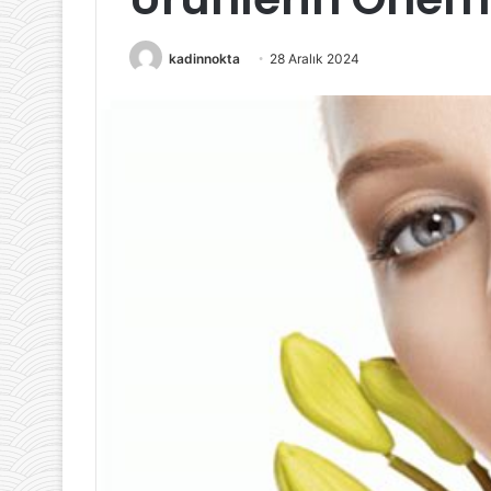
Yolları
kadinnokta
28 Aralık 2024
23 Mart 2025
Güzellik Sırları:
Kırışıklıkları 