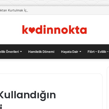
lıktan Kurtulmak İçin Beslenme Önerileri
llik Önerileri
Hamilelik Dönemi
Hayata Dair
Flört – Evlilik –
Makyaj
Kullandığın
Temizliği
Neden
Önemlidir?
i