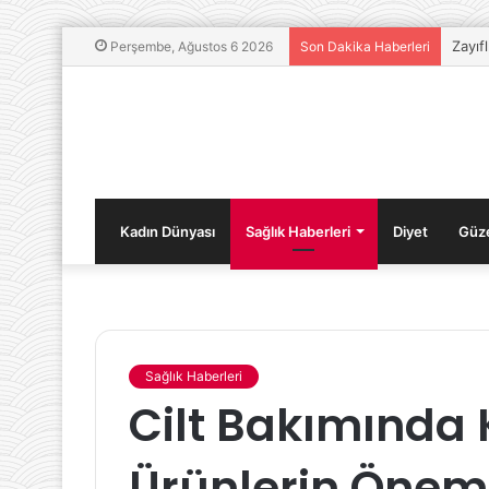
Zayıf
Perşembe, Ağustos 6 2026
Son Dakika Haberleri
Kadın Dünyası
Sağlık Haberleri
Diyet
Güze
Sağlık Haberleri
Güzellik
Cilt Bakımında 
Sırları:
Ciltteki
Kırışıklıkları
Ürünlerin Önem
Önlemenin