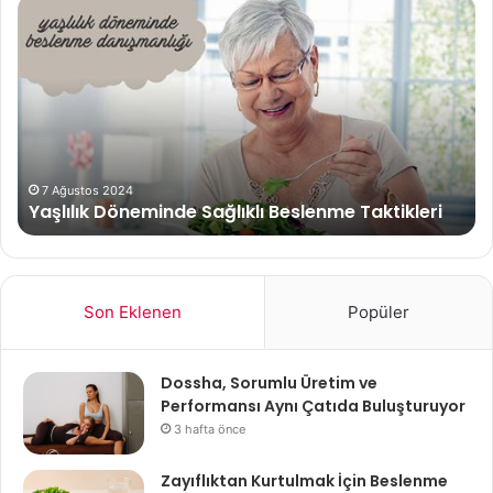
Gebelikte
Egzersiz
Yapmanın
Faydaları
30 Haziran 2024
ri
Gebelikte Egzersiz Yapmanın Faydaları
Son Eklenen
Popüler
Dossha, Sorumlu Üretim ve
Performansı Aynı Çatıda Buluşturuyor
3 hafta önce
Zayıflıktan Kurtulmak İçin Beslenme