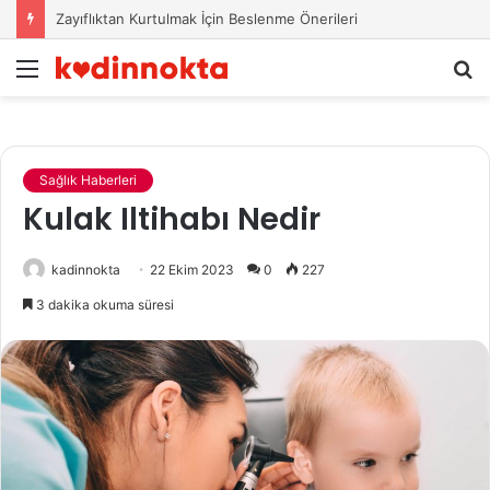
Zayıflıktan Kurtulmak İçin Beslenme Önerileri
Menü
A
y
...
Sağlık Haberleri
Kulak Iltihabı Nedir
kadinnokta
22 Ekim 2023
0
227
3 dakika okuma süresi