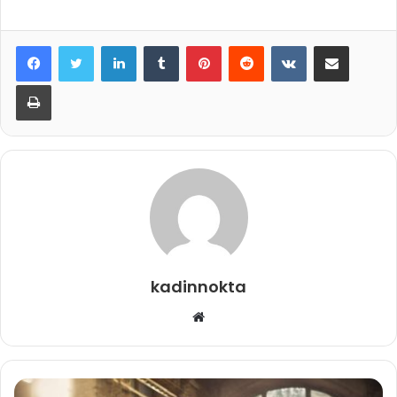
LinkedIn
Tumblr
Pinterest
Reddit
VKontakte
E-Posta ile paylaş
Yazdır
kadinnokta
Web
sitesi