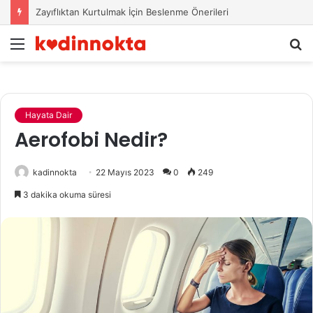
Zayıflıktan Kurtulmak İçin Beslenme Önerileri
Menü
A
y
...
Hayata Dair
Aerofobi Nedir?
kadinnokta
22 Mayıs 2023
0
249
3 dakika okuma süresi